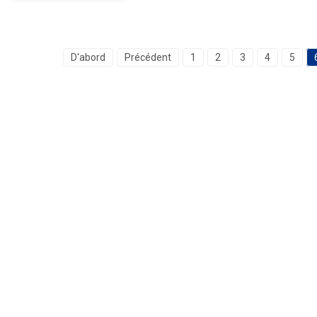
D'abord
Précédent
1
2
3
4
5