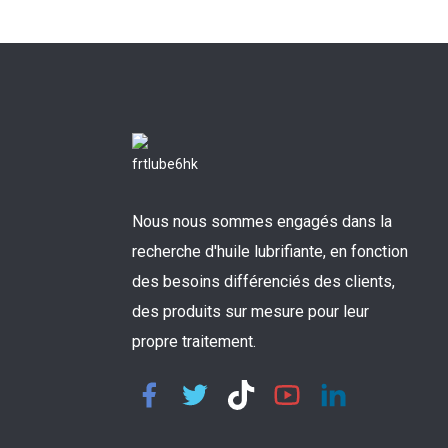
BG331
FRTLUBE BE65
Lubrifiant spécial
basse température...
Huile pour chaîne
haute température
FRTLUBE LY603
Nous nous sommes engagés dans la
Graisse silicone PTFE
de qualité alimentaire
recherche d'huile lubrifiante, en fonction
FRTLUBE SG701
des besoins différenciés des clients,
des produits sur mesure pour leur
propre traitement.