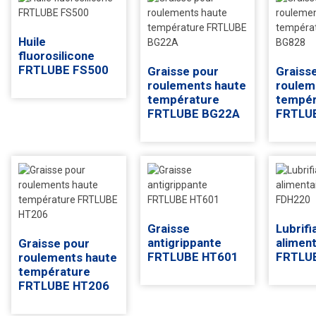
Huile
fluorosilicone
FRTLUBE FS500
Graisse pour
Graiss
roulements haute
roulem
température
tempér
FRTLUBE BG22A
FRTLU
Graisse
Lubrifi
antigrippante
aliment
Graisse pour
FRTLUBE HT601
FRTLU
roulements haute
température
FRTLUBE HT206