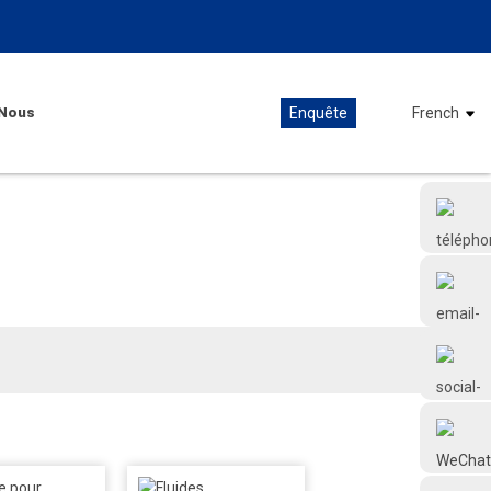
Nous
Enquête
French
+86 18126677577