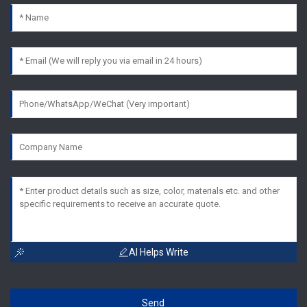
AI Helps Write
Send