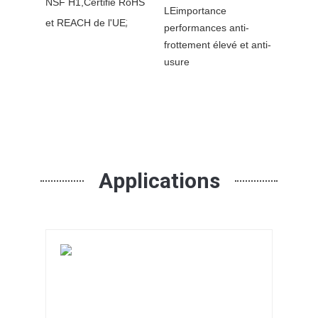
NSF H1,
Certifié RoHS
LE
importance
;
et REACH de l'UE
performances anti-
frottement élevé et anti-
usure
Applications