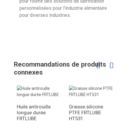
pour fournir des solutions de lubrification
personnalisées pour l'industrie alimentaire
pour diverses industries.
Recommandations de produits
connexes
Huile antirouille
Graisse silicone
longue durée
PTFE FRTLUBE
Grai
FRTLUBE
HT531
d'as
long
FRTL