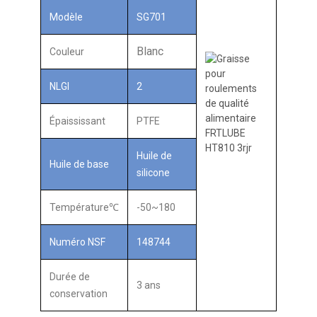
Modèle
SG701
Blanc
Couleur
NLGI
2
Épaississant
PTFE
Huile de
Huile de base
silicone
Température℃
-50~180
Numéro NSF
148744
Durée de
3 ans
conservation