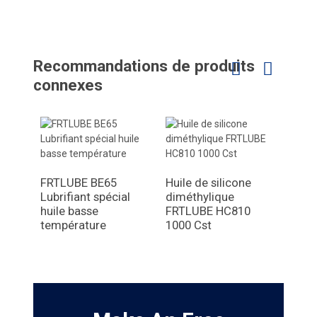
Recommandations de produits
connexes
FRTLUBE BE65
Huile de silicone
Lubrifiant spécial
diméthylique
Grai
huile basse
FRTLUBE HC810
roul
température
1000 Cst
temp
FRTL