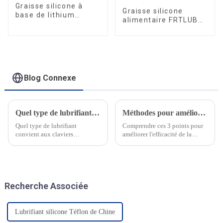
Graisse silicone à
Graisse silicone
base de lithium
alimentaire FRTLUBE
FRTLUBE SG521
SG550
Blog Connexe
Quel type de lubrifiant convient aux claviers mécaniques ?
Méthodes pour améliorer l'effet de la graisse pour roulements
Quel type de lubrifiant
Comprendre ces 3 points pour
convient aux claviers
améliorer l'efficacité de la
mécaniques ? Nous proposons
graisse pour roulements haute
des lubrifiants à film sec et des
température En maîtrisant la
graisses hautes performances
bonne méthode de remplissage
pour la lubrification
et une surveillance et un
institutionnelle, la lubrification
entretien réguliers, vous
Recherche Associée
par contact, la lubrification
pouvez signer...
acoustique…
Lubrifiant silicone Téflon de Chine