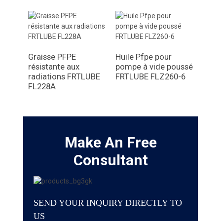
Graisse PFPE
Huile Pfpe pour
Grai
résistante aux
pompe à vide poussé
qual
radiations FRTLUBE
FRTLUBE FLZ260-6
FRTL
FL228A
Make An Free
Consultant
SEND YOUR INQUIRY DIRECTLY TO
US