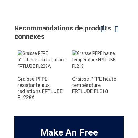
Recommandations de produits
connexes
Graisse PFPE
Graisse PFPE haute
Grais
résistante aux
température
PTFE
radiations FRTLUBE
FRTLUBE FL218
alim
FL228A
SG7
Make An Free