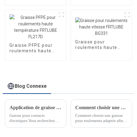
HT206M pour châssis
résistance FRTLUBE
de véhicule
BG371Y
Graisse pour
Graisse PFPE pour
roulements haute
roulements haute
vitesse FRTLUBE
température FRTLUBE
BG331
FL217D
Blog Connexe
Application de graisse pour contacts électriques
Comment choisir une graisse de roulement adaptée pour améliorer l'effet de lubrification
Graisse pour contacts
Comment choisir une graisse
électriques Vous recherchez un
pour roulements adaptée afin
lubrifiant haute performance
d'améliorer la lubrification ? La
pour vos connecteurs
graisse complexe d'aluminium
électriques et circuits
est principalement utilisée