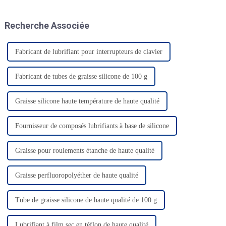
électroniques ? La graisse pour
comme lubrifiant pour réduire
contacts électriques FRTLUBE
l'usure et prolonger la durée de
Recherche Associée
peut…
vie des pièces en réduisant les
frottements.
Fabricant de lubrifiant pour interrupteurs de clavier
Fabricant de tubes de graisse silicone de 100 g
Graisse silicone haute température de haute qualité
Fournisseur de composés lubrifiants à base de silicone
Graisse pour roulements étanche de haute qualité
Graisse perfluoropolyéther de haute qualité
Tube de graisse silicone de haute qualité de 100 g
Lubrifiant à film sec en téflon de haute qualité