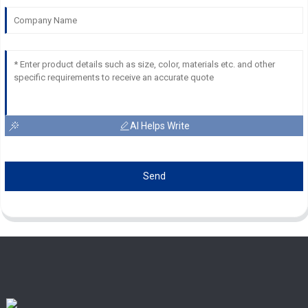
AI Helps Write
Send