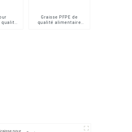
our
Graisse PFPE de
 qualité
qualité alimentaire
FRTLUBE
FRTLUBE FG100