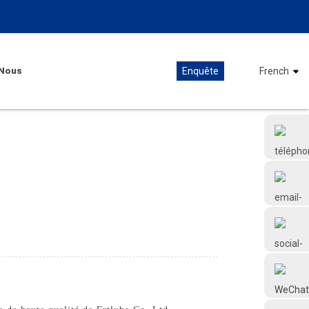
Nous
Enquête
French
+86 18126677577