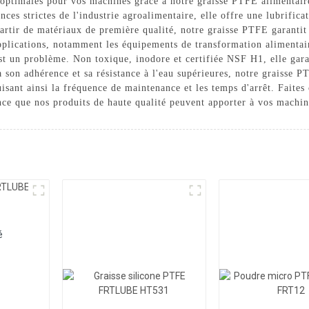
 optimales pour vos machines grâce à notre graisse PTFE alimentaire
s strictes de l'industrie agroalimentaire, elle offre une lubrificat
 partir de matériaux de première qualité, notre graisse PTFE garanti
pplications, notamment les équipements de transformation alimentai
st un problème. Non toxique, inodore et certifiée NSF H1, elle gara
 son adhérence et sa résistance à l'eau supérieures, notre graisse P
sant ainsi la fréquence de maintenance et les temps d'arrêt. Faites
ence que nos produits de haute qualité peuvent apporter à vos machin
é