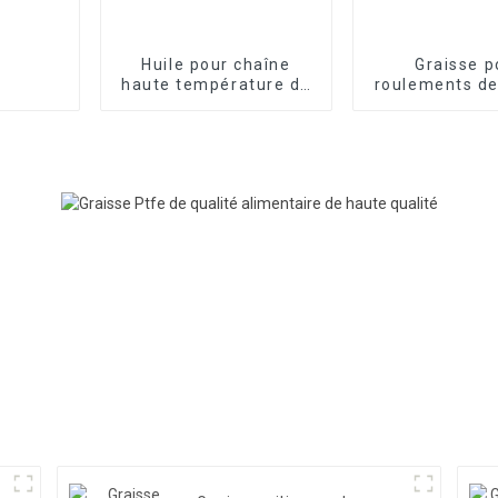
Huile pour chaîne
Graisse p
haute température de
roulements de
qualité alimentaire
alimentaire 
FRTLUBE FD460
HT810