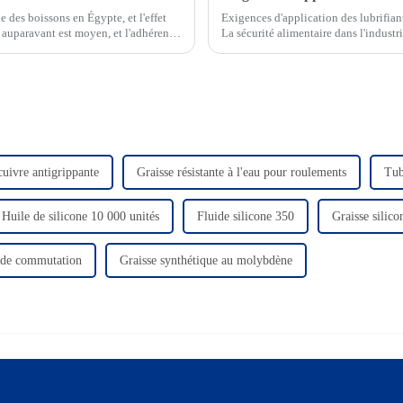
 des boissons en Égypte, et l'effet
Exigences d'application des lubrifiant
ée auparavant est moyen, et l'adhérence
La sécurité alimentaire dans l'industrie
chaque pièce d'équipement ou de matér
cuivre antigrippante
Graisse résistante à l'eau pour roulements
Tub
Huile de silicone 10 000 unités
Fluide silicone 350
Graisse silico
s de commutation
Graisse synthétique au molybdène