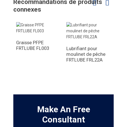
Recommandations de produits
connexes
Graisse PFPE
FRTLUBE FL003
Lubrifiant pour
moulinet de pêche
Grai
FRTLUBE FRL22A
duré
roul
temp
FRTL
Make An Free
Consultant