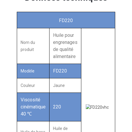
FD220
Huile pour
engrenages
Nom du
de qualité
produit
alimentaire
FD220
Modèle
Couleur
Jaune
Viscosité
cinématique
220
40 ℃
Huile de