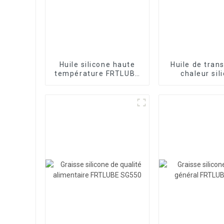
Huile silicone haute
Huile de tran
température FRTLUBE
chaleur sil
BX500A
FRTLUBE sér