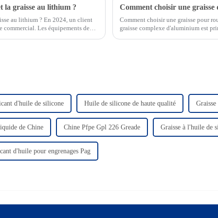
 la graisse au lithium ?
sse au lithium ? En 2024, un client
Comment choisir une graisse pour roul
le commercial. Les équipements de
graisse complexe d'aluminium est pri
l'usure et prolonger la durée de vie de
cant d'huile de silicone
Huile de silicone de haute qualité
Graisse
liquide de Chine
Chine Pfpe Gpl 226 Greade
Graisse à l'huile de 
cant d'huile pour engrenages Pag