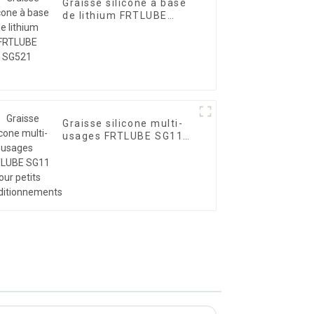
Graisse silicone à base
de lithium FRTLUBE
SG521
Graisse silicone multi-
usages FRTLUBE SG11
pour petits
conditionnements