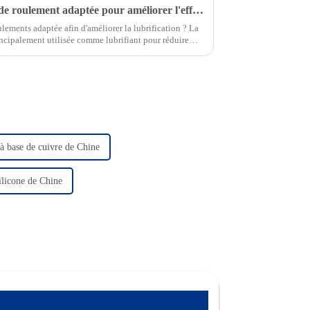
Comment choisir une graisse de roulement adaptée pour améliorer l'effet de lubrification
ements adaptée afin d'améliorer la lubrification ? La
ncipalement utilisée comme lubrifiant pour réduire
s pièces en réduisant les frottements.
 à base de cuivre de Chine
silicone de Chine