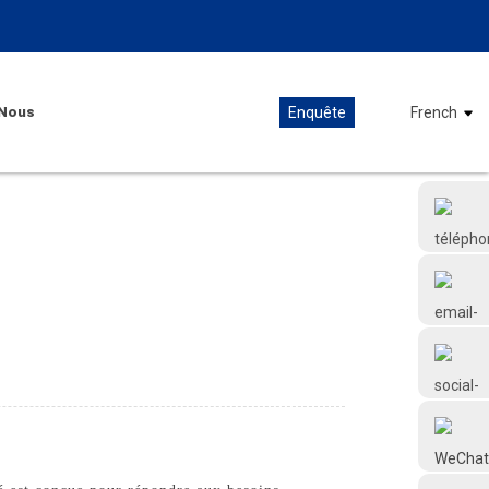
Nous
Enquête
French
+86 18126677577