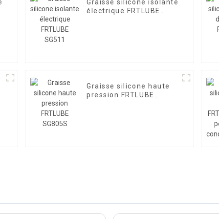
e
Graisse silicone isolante
électrique FRTLUBE
SG511
Graisse silicone haute
pression FRTLUBE
SG805S