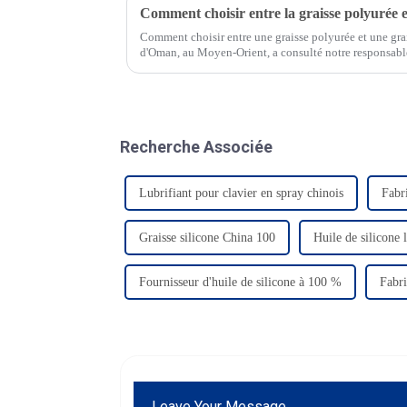
Comment choisir entre la graisse polyurée et
Comment choisir entre une graisse polyurée et une grai
d'Oman, au Moyen-Orient, a consulté notre responsab
son usine produisaient beaucoup de sédiments.
Recherche Associée
Lubrifiant pour clavier en spray chinois
Fabri
Graisse silicone China 100
Huile de silicone 
Fournisseur d'huile de silicone à 100 %
Fabri
Leave Your Message