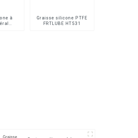
cone à
Graisse silicone PTFE
éral
FRTLUBE HT531
SG11