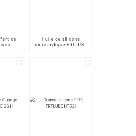
sfert de
Huile de silicone
icone
diméthylique FRTLUBE
ie TC
HC810 1000 Cst