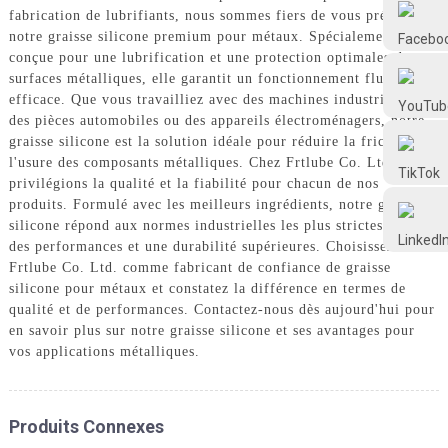
Frtlube
fabrication de lubrifiants, nous sommes fiers de vous présenter
notre graisse silicone premium pour métaux. Spécialement
conçue pour une lubrification et une protection optimales des
FRTLUBE
surfaces métalliques, elle garantit un fonctionnement fluide et
efficace. Que vous travailliez avec des machines industrielles,
des pièces automobiles ou des appareils électroménagers, notre
graisse silicone est la solution idéale pour réduire la friction et
@FRTLUBE8
l'usure des composants métalliques. Chez Frtlube Co. Ltd., nous
privilégions la qualité et la fiabilité pour chacun de nos
produits. Formulé avec les meilleurs ingrédients, notre graisse
@FRTLUBE8
silicone répond aux normes industrielles les plus strictes et offre
des performances et une durabilité supérieures. Choisissez
Frtlube Co. Ltd. comme fabricant de confiance de graisse
silicone pour métaux et constatez la différence en termes de
qualité et de performances. Contactez-nous dès aujourd'hui pour
en savoir plus sur notre graisse silicone et ses avantages pour
vos applications métalliques.
Produits Connexes