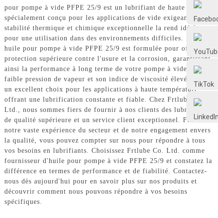
Frtlube
pour pompe à vide PFPE 25/9 est un lubrifiant de haute qualité
spécialement conçu pour les applications de vide exigeantes. Sa
stabilité thermique et chimique exceptionnelle la rend idéale
FRTLUBE
pour une utilisation dans des environnements difficiles. Notre
huile pour pompe à vide PFPE 25/9 est formulée pour offrir une
protection supérieure contre l'usure et la corrosion, garantissant
ainsi la performance à long terme de votre pompe à vide. Sa
@FRTLUBE8
faible pression de vapeur et son indice de viscosité élevé en font
un excellent choix pour les applications à haute température,
offrant une lubrification constante et fiable. Chez Frtlube Co.
@FRTLUBE8
Ltd., nous sommes fiers de fournir à nos clients des lubrifiants
de qualité supérieure et un service client exceptionnel. Forts de
notre vaste expérience du secteur et de notre engagement envers
la qualité, vous pouvez compter sur nous pour répondre à tous
vos besoins en lubrifiants. Choisissez Frtlube Co. Ltd. comme
fournisseur d'huile pour pompe à vide PFPE 25/9 et constatez la
différence en termes de performance et de fiabilité. Contactez-
nous dès aujourd'hui pour en savoir plus sur nos produits et
découvrir comment nous pouvons répondre à vos besoins
spécifiques.