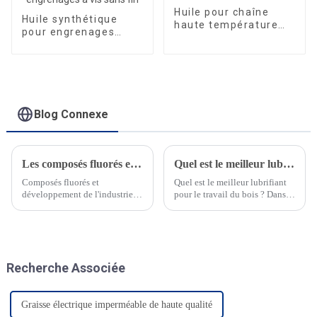
Huile pour chaîne
Huile synthétique
haute température
pour engrenages
FRTLUBE LY601
industriels ISO 220
320 460 EP huile pour
engrenages à vis
sans fin
Blog Connexe
Les composés fluorés et le développement de l'industrie des semi-conducteurs
Quel est le meilleur lubrifiant pour le traitement du bois ?
Composés fluorés et
Quel est le meilleur lubrifiant
développement de l'industrie
pour le travail du bois ? Dans le
des semi-conducteurs Depuis le
secteur du travail du bois, la
début de 2021, les fabricants de
production de meubles
puces électroniques ont
modernes serait impossible
annoncé des investissements de
sans les machines et les
plus de 100 milliards de dollars
lubrifiants d'aujourd'hui. Le
Recherche Associée
dans de nouveaux produits de
travail du bois…
semi-conducteurs.
Graisse électrique imperméable de haute qualité