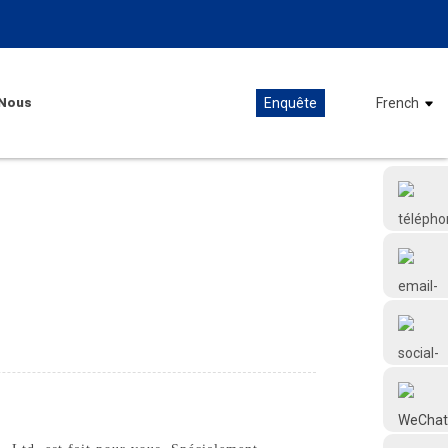
Nous
Enquête
French
+86 18126677577