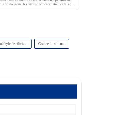
de la boulangerie, les environnements extrêmes tels que
empératures, l'humidité et les charges élevées sont
méthyle de silicium
Graisse de silicone