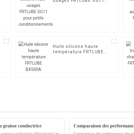
usages FRTLUBE SG11
pour petits
conditionnements
Huile silicone haute
température FRTLUBE
BX500A
la graisse conductrice
a graisse conductrice d'électricité Les
Comparaison des performances des tes