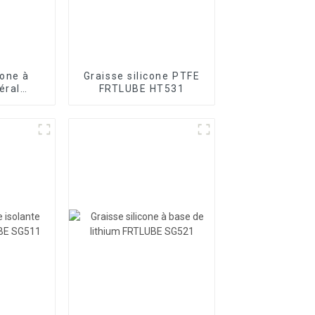
cone à
Graisse silicone PTFE
éral
FRTLUBE HT531
SG11