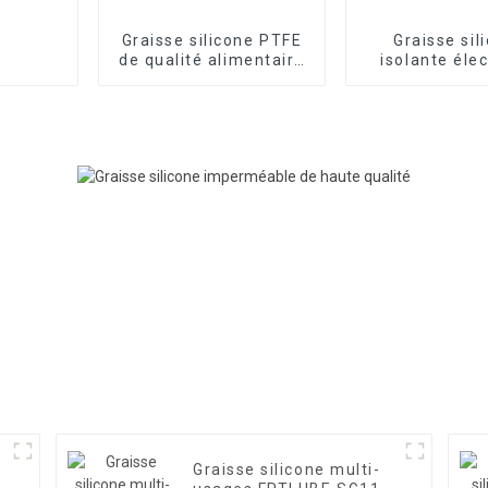
Graisse silicone PTFE
Graisse sil
de qualité alimentaire
isolante éle
FRTLUBE SG701
FRTLUBE S
Graisse silicone multi-