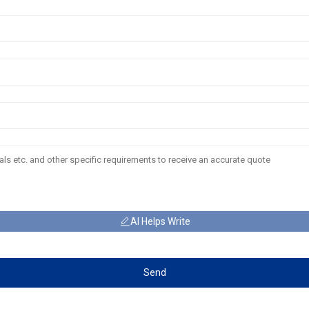
AI Helps Write
Send