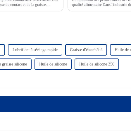
se de contact et de la graisse
qualité alimentaire Dans l'industrie 
les températures élevées, les basses t
courants.
E
Lubrifiant à séchage rapide
Graisse d'étanchéité
Huile de 
 graisse silicone
Huile de silicone
Huile de silicone 350