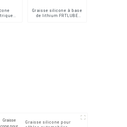
icone
Graisse silicone à base
ctrique
de lithium FRTLUBE
G511
SG521
Graisse silicone pour