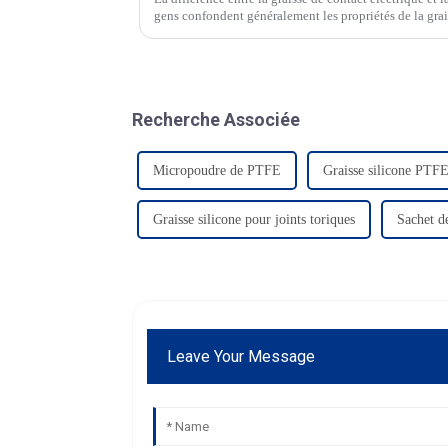
gens confondent généralement les propriétés de la grais
conductrice lorsqu'ils distinguent les différen...
Recherche Associée
Micropoudre de PTFE
Graisse silicone PTF
Graisse silicone pour joints toriques
Sachet de
Leave Your Message