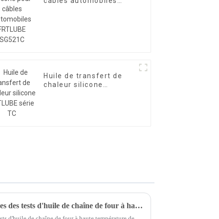
câbles automobiles
FRTLUBE SG521C
Huile de transfert de
chaleur silicone
FRTLUBE série TC
Comparaison des performances des tests d'huile de chaîne de four à haute température de qualité alimentaire
ts d'huile de chaîne de four à haute température de