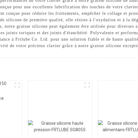
performances de votre clavier grâce à notre graisse silicone de haut
conçue pour une excellente lubrification des touches de votre clavie
ent conçue pour réduire les frottements, empêcher le collage et prot
e silicone de première qualité, elle résiste à l'oxydation et à la d
, notre graisse silicone peut également être utilisée pour diverses au
s joints toriques et des joints d'étanchéité. Polyvalente et performan
iance à Frtlube Co. Ltd. pour une solution fiable et de haute qualit
vité de votre précieux clavier grâce à notre graisse silicone excepti
ue