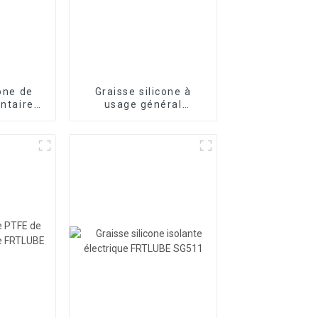
cone de
Graisse silicone à
entaire
usage général
G550
FRTLUBE SG11