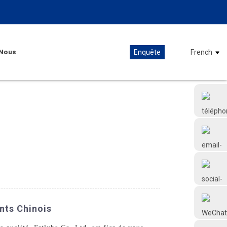
Nous
Enquête
French
+86 18126677577
ants Chinois