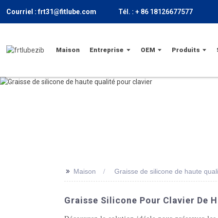
Courriel : frt31@fitlube.com
Tél. : + 86 18126677577
Maison
Entreprise
OEM
Produits
>>
Maison
Graisse de silicone de haute quali
Graisse Silicone Pour Clavier De H