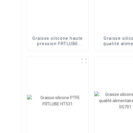
Graisse silicone haute
Graisse sili
pression FRTLUBE
qualité alim
SG805S
FRTLUBE S