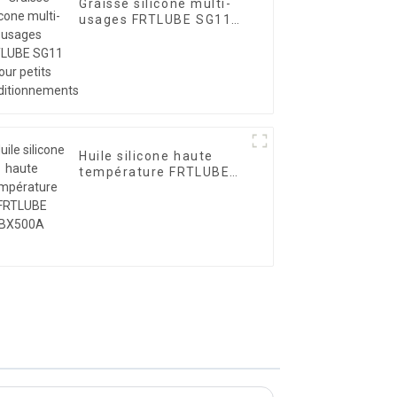
Graisse silicone multi-
usages FRTLUBE SG11
pour petits
conditionnements
Huile silicone haute
température FRTLUBE
BX500A