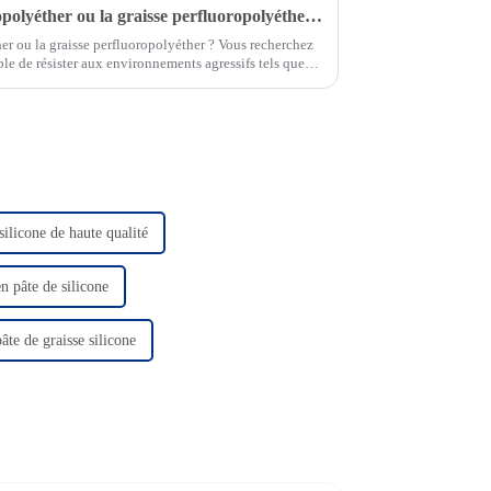
Qu'est-ce que l'huile perfluoropolyéther ou la graisse perfluoropolyéther ?
her ou la graisse perfluoropolyéther ? Vous recherchez
le de résister aux environnements agressifs tels que
ygène…
silicone de haute qualité
n pâte de silicone
âte de graisse silicone