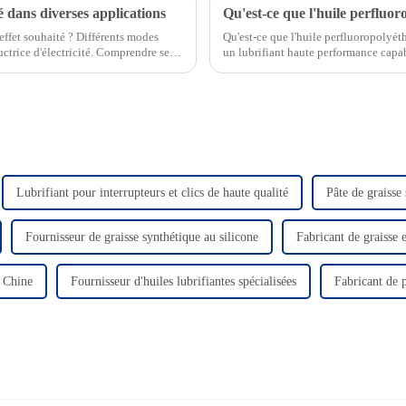
té dans diverses applications
effet souhaité ? Différents modes
Qu'est-ce que l'huile perfluoropolyét
ductrice d'électricité. Comprendre ses
un lubrifiant haute performance capab
les acides, les bases, le vide et l'ox
Lubrifiant pour interrupteurs et clics de haute qualité
Pâte de graisse 
Fournisseur de graisse synthétique au silicone
Fabricant de graisse e
e Chine
Fournisseur d'huiles lubrifiantes spécialisées
Fabricant de p