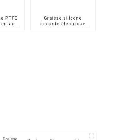
one PTFE
Graisse silicone
mentaire
isolante électrique
G701
FRTLUBE SG511