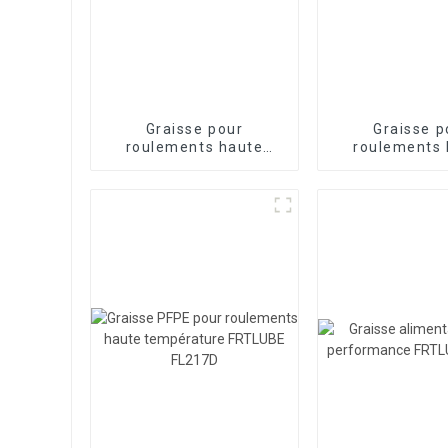
Graisse pour
Graisse p
roulements haute
roulements 
température FRTLUBE
température 
BG828
BG22A