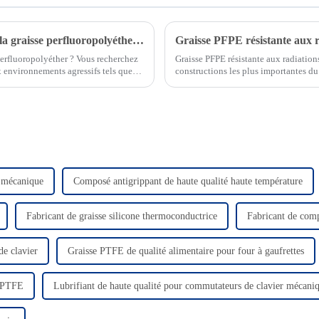
Qu'est-ce que l'huile perfluoropolyéther ou la graisse perfluoropolyéther ?
Graisse PFPE résistante aux r
 perfluoropolyéther ? Vous recherchez
Graisse PFPE résistante aux radiation
x environnements agressifs tels que
constructions les plus importantes d
au cœur des préoccupations...
r mécanique
Composé antigrippant de haute qualité haute température
Fabricant de graisse silicone thermoconductrice
Fabricant de comp
de clavier
Graisse PTFE de qualité alimentaire pour four à gaufrettes
c PTFE
Lubrifiant de haute qualité pour commutateurs de clavier mécani