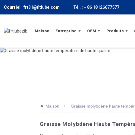
Courriel : frt31@fitlube.com
Tél. : + 86 18126677577
Maison
Entreprise
OEM
Produits
>>
Maison
Graisse molybdène haute tempéra
Graisse Molybdène Haute Températ