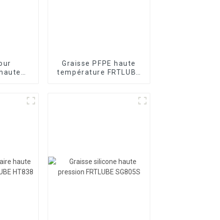
our
Graisse PFPE haute
haute
température FRTLUBE
FRTLUBE
FL218