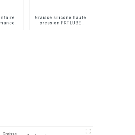
entaire
Graisse silicone haute
rmance
pression FRTLUBE
T838
SG805S