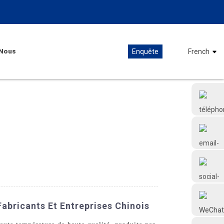
Nous
Enquête
French
+86 18126677577
abricants Et Entreprises Chinois