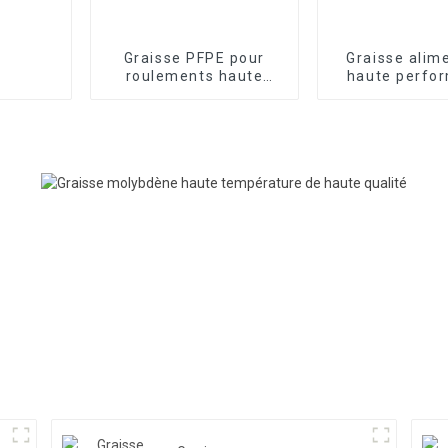
Graisse PFPE pour
Graisse alim
roulements haute
haute perfo
température FRTLUBE
FRTLUBE H
FL217D