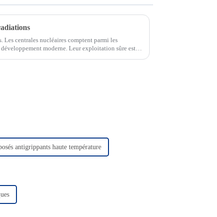
adiations
s. Les centrales nucléaires comptent parmi les
u développement moderne. Leur exploitation sûre est
osés antigrippants haute température
ques