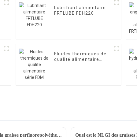
Lubrifiant alimentaire
FRTLUBE FDH220
Fluides thermiques de
qualité alimentaire
série FDM
Qu'est-ce que l'huile perfluoropolyéther ou la graisse perfluoropolyéther ?
Quel est le NLGI des graisses l