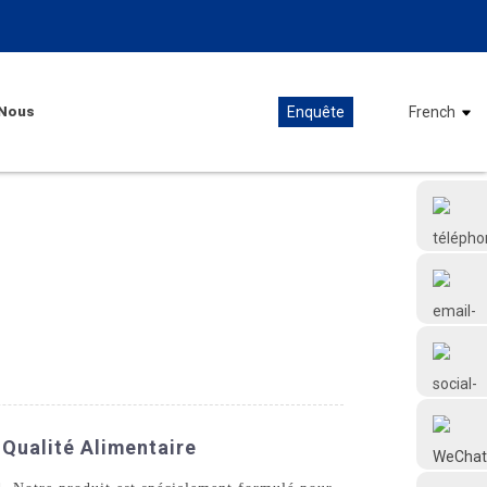
Nous
Enquête
French
+86 18126677577
 Qualité Alimentaire