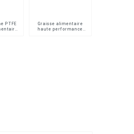
one PTFE
Graisse alimentaire
mentaire
haute performance
G701
FRTLUBE HT838