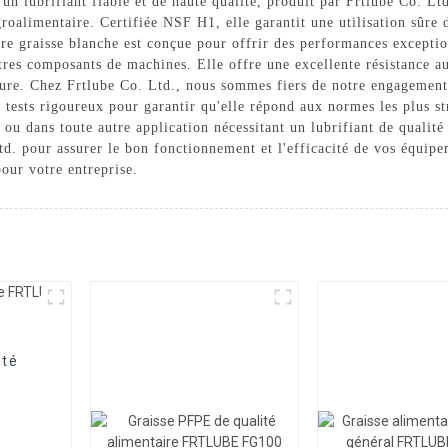
 un lubrifiant fiable et de haute qualité, produit par Frtlube Co. L
agroalimentaire. Certifiée NSF H1, elle garantit une utilisation sûr
re graisse blanche est conçue pour offrir des performances excepti
res composants de machines. Elle offre une excellente résistance au
re. Chez Frtlube Co. Ltd., nous sommes fiers de notre engagement en
s tests rigoureux pour garantir qu'elle répond aux normes les plus s
 ou dans toute autre application nécessitant un lubrifiant de qualité
td. pour assurer le bon fonctionnement et l'efficacité de vos équip
pour votre entreprise.
ité