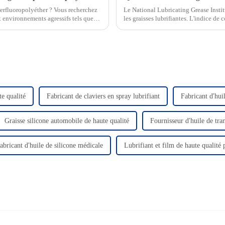
 perfluoropolyéther ? Vous recherchez
Le National Lubricating Grease Instit
x environnements agressifs tels que
les graisses lubrifiantes. L'indice d
mesure…
e qualité
Fabricant de claviers en spray lubrifiant
Fabricant d'hui
Graisse silicone automobile de haute qualité
Fournisseur d'huile de tra
abricant d'huile de silicone médicale
Lubrifiant et film de haute qualité 