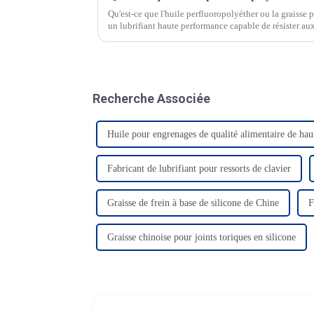
Qu'est-ce que l'huile perfluoropolyéther ou la graisse
un lubrifiant haute performance capable de résister au
les acides, les bases, le vide et l'oxygène…
Recherche Associée
Huile pour engrenages de qualité alimentaire de haut
Fabricant de lubrifiant pour ressorts de clavier
Graisse de frein à base de silicone de Chine
F
Graisse chinoise pour joints toriques en silicone