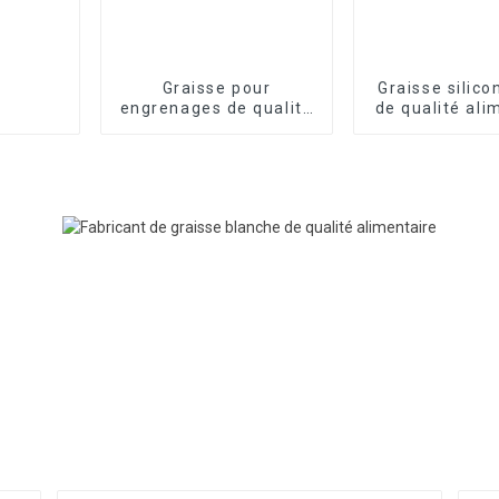
Graisse pour
Graisse silic
engrenages de qualité
de qualité ali
alimentaire à usage
FRTLUBE S
général FRTLUBE
FG200