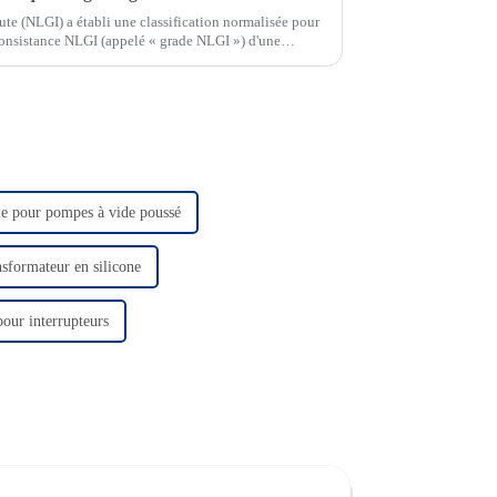
ute (NLGI) a établi une classification normalisée pour
e consistance NLGI (appelé « grade NLGI ») d'une
le pour pompes à vide poussé
nsformateur en silicone
pour interrupteurs