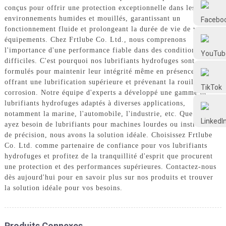
Frtlube
conçus pour offrir une protection exceptionnelle dans les
environnements humides et mouillés, garantissant un
fonctionnement fluide et prolongeant la durée de vie de vos
FRTLUBE
équipements. Chez Frtlube Co. Ltd., nous comprenons
l'importance d'une performance fiable dans des conditions
difficiles. C'est pourquoi nos lubrifiants hydrofuges sont
formulés pour maintenir leur intégrité même en présence d'eau,
@FRTLUBE8
offrant une lubrification supérieure et prévenant la rouille et la
corrosion. Notre équipe d'experts a développé une gamme de
lubrifiants hydrofuges adaptés à diverses applications,
@FRTLUBE8
notamment la marine, l'automobile, l'industrie, etc. Que vous
ayez besoin de lubrifiants pour machines lourdes ou instruments
de précision, nous avons la solution idéale. Choisissez Frtlube
Co. Ltd. comme partenaire de confiance pour vos lubrifiants
hydrofuges et profitez de la tranquillité d'esprit que procurent
une protection et des performances supérieures. Contactez-nous
dès aujourd'hui pour en savoir plus sur nos produits et trouver
la solution idéale pour vos besoins.
Produits Connexes