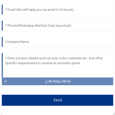
AI Helps Write
Send