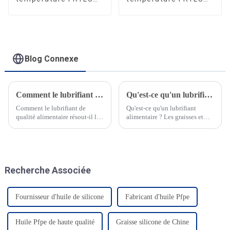
CP325
DG602A
Blog Connexe
Comment le lubrifiant de qualité alimentaire résout-il les problèmes de lubrification des usines de granulés d'aliments pour animaux ?
Qu'est-ce qu'un lubrifiant de qualité alimentaire ?
Comment le lubrifiant de
Qu'est-ce qu'un lubrifiant
qualité alimentaire résout-il les
alimentaire ? Les graisses et
problèmes de lubrification des
huiles alimentaires FRTLUBE
usines de granulés d'aliments
sont idéales pour l'emballage et
pour animaux ? Dans
le transport des produits
l'application des usines de
alimentaires, des boissons, des
granulés d'aliments pour
produits pharmaceutiques et de
Recherche Associée
animaux, la pr...
l'alimentation animale. Elles
sont certifiées NSF H1.
Fournisseur d'huile de silicone
Fabricant d'huile Pfpe
Huile Pfpe de haute qualité
Graisse silicone de Chine