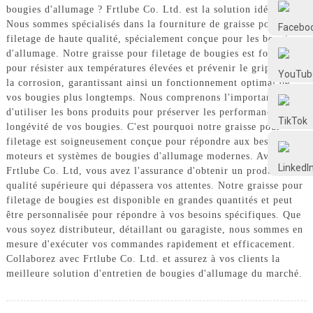
Frtlube
bougies d'allumage ? Frtlube Co. Ltd. est la solution idéale.
Nous sommes spécialisés dans la fourniture de graisse pour
filetage de haute qualité, spécialement conçue pour les bougies
d'allumage. Notre graisse pour filetage de bougies est formulée
FRTLUBE
pour résister aux températures élevées et prévenir le grippage et
la corrosion, garantissant ainsi un fonctionnement optimal de
vos bougies plus longtemps. Nous comprenons l'importance
@FRTLUBE8
d'utiliser les bons produits pour préserver les performances et la
longévité de vos bougies. C'est pourquoi notre graisse pour
filetage est soigneusement conçue pour répondre aux besoins des
@FRTLUBE8
moteurs et systèmes de bougies d'allumage modernes. Avec
Frtlube Co. Ltd, vous avez l'assurance d'obtenir un produit de
qualité supérieure qui dépassera vos attentes. Notre graisse pour
filetage de bougies est disponible en grandes quantités et peut
être personnalisée pour répondre à vos besoins spécifiques. Que
vous soyez distributeur, détaillant ou garagiste, nous sommes en
mesure d'exécuter vos commandes rapidement et efficacement.
Collaborez avec Frtlube Co. Ltd. et assurez à vos clients la
meilleure solution d'entretien de bougies d'allumage du marché.