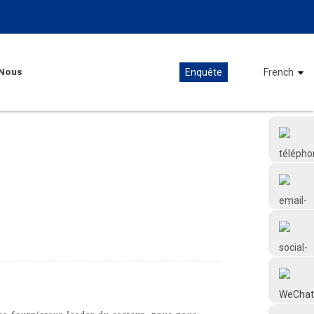
Nous
Enquête
French
+86 18126677577