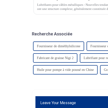
Lubrifiants pour câbles métalliques - Nouvelles tenda
ont une structure complexe, généralement constituée de 
enroulés autour d'un noyau central (qui peut être en aci
Recherche Associée
Fournisseur de diméthylsilicone
Fournisseur d
Fabricant de graisse Nigi 2
Lubrifiant pour re
Huile pour pompe à vide poussé en Chine
Gra
Leave Your Message