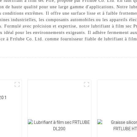
 lubrifiant à film sec Ptfe, proposé par Frtlube Co. Ltd. En tant q
ion de haute qualité pour une large gamme d'applications. Notre lubr
s conditions extrêmes. Il offre une surface lisse et à faible frotteme
hines industrielles, les composants automobiles ou les appareils éle
s. Formulé avec précision et expertise, notre lubrifiant à film sec Pt
ix idéal pour les environnements exigeants. Il adhère fermement aux 
nce à Frtlube Co. Ltd. comme fournisseur fiable de lubrifiant à film 
201