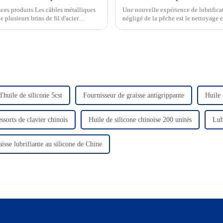
nces produits Les câbles métalliques
Une nouvelle expérience de lubrifica
plusieurs brins de fil d'acier
négligé de la pêche est le nettoyage e
er...
Aujourd'hui, je vais principalement vo
'huile de silicone 5cst
Fournisseur de graisse antigrippante
Huile 
ssorts de clavier chinois
Huile de silicone chinoise 200 unités
Lub
isse lubrifiante au silicone de Chine