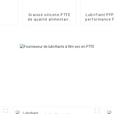
Graisse silicone PTFE
Lubrifiant PF
de qualité alimentaire
performance 
FRTLUBE SG701
FL510