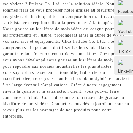
Frtlube
molybdène ? Frtlube Co. Ltd. est la solution idéale. Nous
sommes fiers de vous proposer notre graisse au bisulfure de
molybdène de haute qualité, un composé lubrifiant reconnu pour
sa résistance exceptionnelle à la pression et à la température.
FRTLUBE
Notre graisse au bisulfure de molybdène est conçue pour réduire
les frottements et l'usure, prolongeant ainsi la durée de vie de
vos machines et équipements. Chez Frtlube Co. Ltd., nous
@FRTLUBE8
comprenons l'importance d'utiliser les bons lubrifiants pour
garantir le bon fonctionnement de vos machines. C'est pourquoi
nous avons développé notre graisse au bisulfure de molybdène
@FRTLUBE8
pour répondre aux normes industrielles les plus strictes. Que
vous soyez dans le secteur automobile, industriel ou
manufacturier, notre graisse au bisulfure de molybdène convient
à un large éventail d'applications. Grâce à notre engagement
envers la qualité et la satisfaction client, vous pouvez faire
confiance à Frtlube Co. Ltd. comme fournisseur de graisse au
bisulfure de molybdène. Contactez-nous dès aujourd'hui pour en
savoir plus sur les avantages de nos produits pour votre
entreprise.