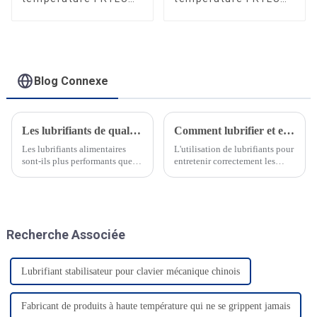
CP325
DG602A
Blog Connexe
Les lubrifiants de qualité alimentaire sont-ils plus performants que les lubrifiants de qualité industrielle ?
Comment lubrifier et entretenir les roulements à grande vitesse des drones ?
Les lubrifiants alimentaires
L'utilisation de lubrifiants pour
sont-ils plus performants que
entretenir correctement les
les lubrifiants industriels ?
drones augmentera
Lorsqu'il est question de
considérablement leur durée de
lubrifiants alimentaires et
vie. Comme pour tous les
industriels, la plupart d'entre
éléments comportant des pièces
nous pensent que les lubrifiants
mobiles et électroniques, une
Recherche Associée
alimentaires…
utilisation régulière ou
continue entraînera...
Lubrifiant stabilisateur pour clavier mécanique chinois
Fabricant de produits à haute température qui ne se grippent jamais