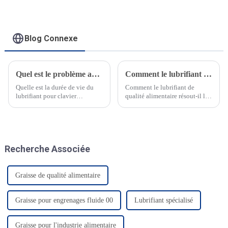
FRTLUBE FG200
Blog Connexe
Quel est le problème avec la lubrification du clavier mécanique ?
Comment le lubrifiant de qualité alimentaire résout-il les problèmes de lubrification des usines de granulés d'aliments pour animaux ?
Quelle est la durée de vie du
Comment le lubrifiant de
lubrifiant pour clavier
qualité alimentaire résout-il les
mécanique ? Les claviers
problèmes de lubrification des
mécaniques sont appréciés des
usines de granulés d'aliments
joueurs et des dactylographes
pour animaux ? Dans
pour leur retour tactile et leur
l'application des usines de
durabilité. Cependant, un
granulés d'aliments pour
Recherche Associée
problème fréquent se pose
animaux, la pr...
lorsque…
Graisse de qualité alimentaire
Graisse pour engrenages fluide 00
Lubrifiant spécialisé
Graisse pour l'industrie alimentaire