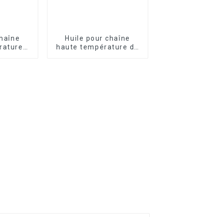
chaîne
Huile pour chaîne
rature
haute température de
Y601H
qualité alimentaire
FRTLUBE FD460