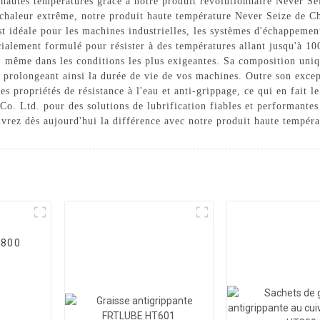
s hautes températures grâce à notre produit révolutionnaire Never S
chaleur extrême, notre produit haute température Never Seize de Chi
st idéale pour les machines industrielles, les systèmes d'échappemen
ialement formulé pour résister à des températures allant jusqu'à 10
 même dans les conditions les plus exigeantes. Sa composition uniq
e, prolongeant ainsi la durée de vie de vos machines. Outre son exce
s propriétés de résistance à l'eau et anti-grippage, ce qui en fait le
Co. Ltd. pour des solutions de lubrification fiables et performante
uvrez dès aujourd'hui la différence avec notre produit haute tempér
T800