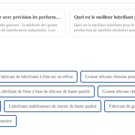
La méthode à quatre billes permet d'évaluer avec précision les performances de lubrification industrielle
Quel est le meilleur lubrifiant
des graisses : la méthode des quatre
Quel est le meilleur lubrifiant pour le
 de lubrification industrielle. Lors du
production de meubles modernes serait
d'aujourd'hui. Le travail du bois…
Fabricant de lubrifiants à film sec en téflon
Graisse silicone chinoise pou
Lubrifiant de frein à base de silicone de haute qualité
Graisse silicone ch
Lubrifiants stabilisateurs de clavier de haute qualité
Fabricant de gr
entaire