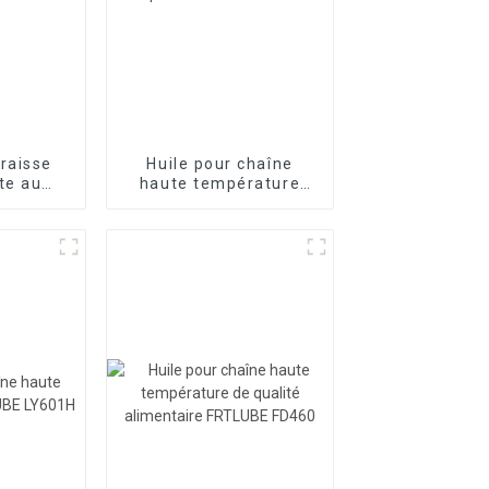
raisse
Huile pour chaîne
te au
haute température
BE HT800
FRTLUBE LY601