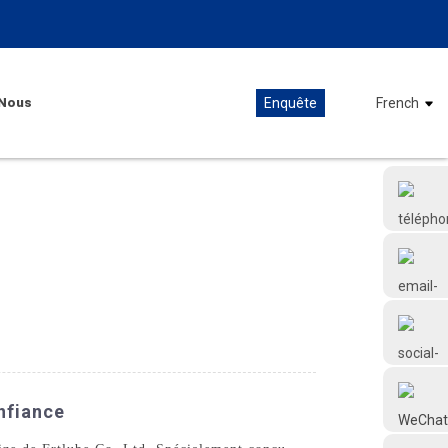
Nous
Enquête
French
+86 18126677577
nfiance