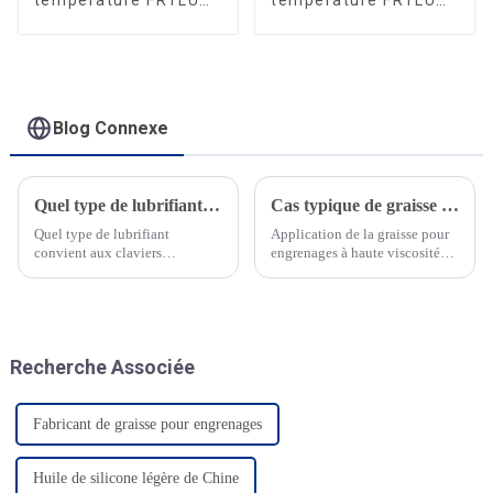
température FRTLUBE
température FRTLUBE
CP325
DG602A
Blog Connexe
Quel type de lubrifiant convient aux claviers mécaniques ?
Cas typique de graisse pour engrenages à haute viscosité dans l'application de lubrification des machines à laver
Quel type de lubrifiant
Application de la graisse pour
convient aux claviers
engrenages à haute viscosité
mécaniques ? Nous proposons
dans les machines à laver
des lubrifiants à film sec et des
Domaine d'application : La
graisses hautes performances
graisse pour engrenages à haute
pour la lubrification
viscosité est principalement
institutionnelle, la lubrification
utilisée dans le réducteur des
Recherche Associée
par contact, la lubrification
machines à laver. Fonction et
acoustique…
effet : Haute viscosité ...
Fabricant de graisse pour engrenages
Huile de silicone légère de Chine