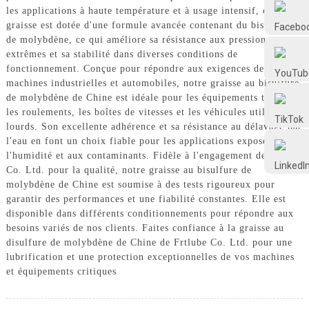
Frtlube
les applications à haute température et à usage intensif, cette
graisse est dotée d'une formule avancée contenant du bisulfure
de molybdène, ce qui améliore sa résistance aux pressions
FRTLUBE
extrêmes et sa stabilité dans diverses conditions de
fonctionnement. Conçue pour répondre aux exigences des
machines industrielles et automobiles, notre graisse au bisulfure
de molybdène de Chine est idéale pour les équipements tels que
@FRTLUBE8
les roulements, les boîtes de vitesses et les véhicules utilitaires
lourds. Son excellente adhérence et sa résistance au délavage par
l'eau en font un choix fiable pour les applications exposées à
@FRTLUBE8
l'humidité et aux contaminants. Fidèle à l'engagement de Frtlube
Co. Ltd. pour la qualité, notre graisse au bisulfure de
molybdène de Chine est soumise à des tests rigoureux pour
garantir des performances et une fiabilité constantes. Elle est
disponible dans différents conditionnements pour répondre aux
besoins variés de nos clients. Faites confiance à la graisse au
disulfure de molybdène de Chine de Frtlube Co. Ltd. pour une
lubrification et une protection exceptionnelles de vos machines
et équipements critiques