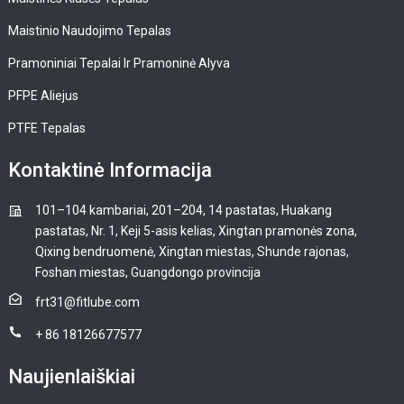
Maistinio Naudojimo Tepalas
Pramoniniai Tepalai Ir Pramoninė Alyva
PFPE Aliejus
PTFE Tepalas
Kontaktinė Informacija
101–104 kambariai, 201–204, 14 pastatas, Huakang
pastatas, Nr. 1, Keji 5-asis kelias, Xingtan pramonės zona,
Qixing bendruomenė, Xingtan miestas, Shunde rajonas,
Foshan miestas, Guangdongo provincija
frt31@fitlube.com
+ 86 18126677577
Naujienlaiškiai