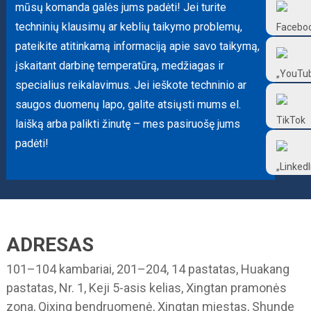
mūsų komanda galės jums padėti! Jei turite
Frtlube
techninių klausimų ar keblių taikymo problemų,
pateikite atitinkamą informaciją apie savo taikymą,
FRTLUBE
įskaitant darbinę temperatūrą, medžiagas ir
specialius reikalavimus. Jei ieškote techninio ar
@FRTLUBE8
saugos duomenų lapo, galite atsiųsti mums el.
laišką arba palikti žinutę – mes pasiruošę jums
padėti!
@FRTLUBE8
ADRESAS
101–104 kambariai, 201–204, 14 pastatas, Huakang
pastatas, Nr. 1, Keji 5-asis kelias, Xingtan pramonės
zona, Qixing bendruomenė, Xingtan miestas, Shunde