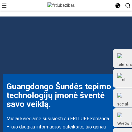
Guangdongo Šundės tepimo
technologijų įmonė šventė
+86 18126677577
savo veiklą.
Mielai kviečiame susisiekti su FRTLUBE komanda
– kuo daugiau informacijos pateiksite, tuo geriau