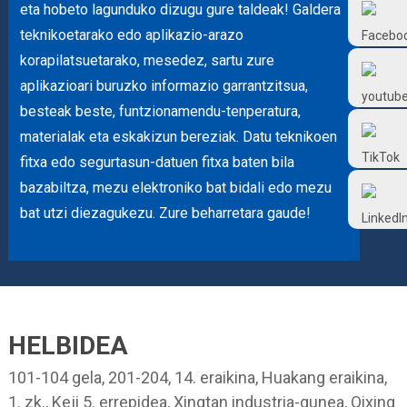
eta hobeto lagunduko dizugu gure taldeak! Galdera
Frtlube
teknikoetarako edo aplikazio-arazo
korapilatsuetarako, mesedez, sartu zure
FRTLUBE
aplikazioari buruzko informazio garrantzitsua,
besteak beste, funtzionamendu-tenperatura,
@FRTLUBE8
materialak eta eskakizun bereziak. Datu teknikoen
fitxa edo segurtasun-datuen fitxa baten bila
bazabiltza, mezu elektroniko bat bidali edo mezu
@FRTLUBE8
bat utzi diezagukezu. Zure beharretara gaude!
HELBIDEA
101-104 gela, 201-204, 14. eraikina, Huakang eraikina,
1. zk., Keji 5. errepidea, Xingtan industria-gunea, Qixing