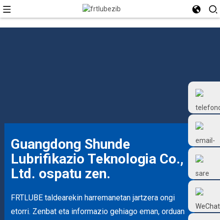
Guangdong Shunde
Lubrifikazio Teknologia Co.,
+86 18126677577
Ltd. ospatu zen.
FRTLUBE taldearekin harremanetan jartzera ongi
etorri. Zenbat eta informazio gehiago eman, orduan