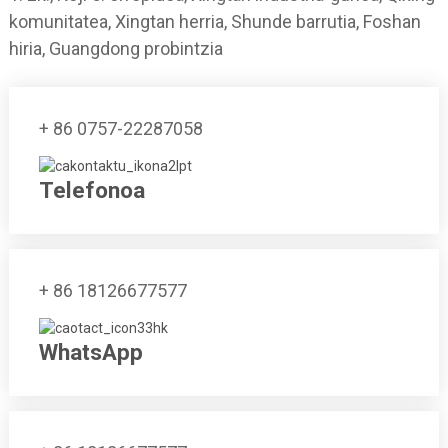
komunitatea, Xingtan herria, Shunde barrutia, Foshan
hiria, Guangdong probintzia
+ 86 0757-22287058
Telefonoa
+ 86 18126677577
WhatsApp