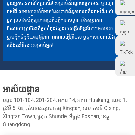
ជួយអ្នកបានកាន់តែប្រសើរ! សម្រាប់សំណួរបច្ចេកទេស ឬបញ្ហា
Frtlube
កម្មវិធី សូមបញ្ចូលព័ត៌មានដែលពាក់ព័ន្ធទាក់ទងនឹងកម្មវិធីរបស់
អ្នក រួមទាំងសីតុណ្ហភាពប្រតិបត្តិការ សម្ភារៈ និងតម្រូវការ
FRTLUBE
ពិសេស។ ប្រសិនបើអ្នកកំពុងស្វែងរកសន្លឹកទិន្នន័យបច្ចេកទេស
ឬសន្លឹកទិន្នន័យសុវត្ថិភាព អ្នកអាចផ្ញើអ៊ីមែល ឬទុកសារមកយើង
@FRTLUBE8
យើងនៅទីនោះសម្រាប់អ្នក!
@FRTLUBE8
អាស័យដ្ឋាន
បន្ទប់ 101-104, 201-204, អគារ 14, អគារ Huakang, លេខ 1,
ផ្លូវទី 5 Keji, តំបន់ឧស្សាហកម្ម Xingtan, សហគមន៍ Qixing,
Xingtan Town, ស្រុក Shunde, ទីក្រុង Foshan, ខេត្ត
Guangdong