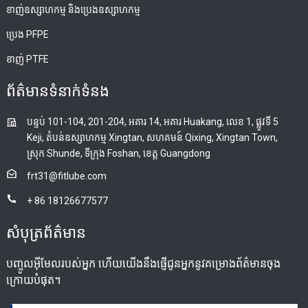
ខាញ់ឧស្សាហកម្ម និងប្រេងឧស្សាហកម្ម
ប្រេង PFPE
ខាញ់ PTFE
ព័ត៌មានទំនាក់ទំនង
បន្ទប់ 101-104, 201-204, អគារ 14, អគារ Huakang, លេខ 1, ផ្លូវទី 5
Keji, តំបន់ឧស្សាហកម្ម Xingtan, សហគមន៍ Qixing, Xingtan Town,
ស្រុក Shunde, ទីក្រុង Foshan, ខេត្ត Guangdong
frt31@fitlube.com
+ 86 18126677577
សំបុត្រព័ត៌មាន
បញ្ចូលអ៊ីមែលរបស់អ្នក ហើយយើងនឹងផ្ញើជូនអ្នកនូវគម្រោងព័ត៌មានចុង
ក្រោយបំផុត។