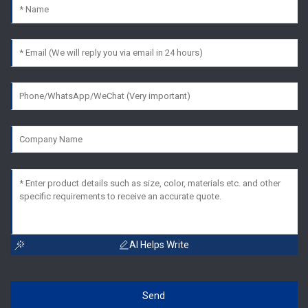
AI Helps Write
Send