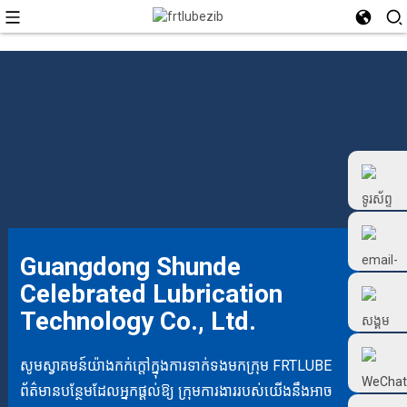
Guangdong Shunde
Celebrated Lubrication
+86 18126677577
Technology Co., Ltd.
សូមស្វាគមន៍យ៉ាងកក់ក្តៅក្នុងការទាក់ទងមកក្រុម FRTLUBE
ព័ត៌មានបន្ថែមដែលអ្នកផ្តល់ឱ្យ ក្រុមការងាររបស់យើងនឹងអាច