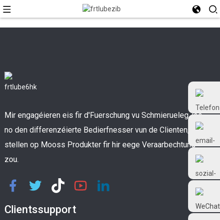
Mir engagéieren eis fir d'Fuerschung vu Schmierueleg, jee
no den differenzéierte Bedierfnesser vun de Clienten, a
stellen op Mooss Produkter fir hir eege Veraarbechtung
zou.
+86 18126677577
Clientssupport