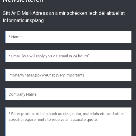
Gitt Är E-Mail-Adress an a mir schécken Iech déi aktuellst
Informatiounspläng.