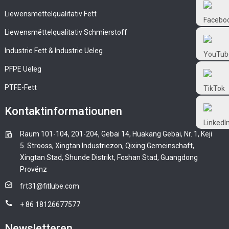
Frtlube
Liewensmëttelqualitativ Fett
Liewensmëttelqualitativ Schmierstoff
FRTLUBE
Industrie Fett & Industrie Ueleg
PFPE Ueleg
@FRTLUBE8
PTFE-Fett
@FRTLUBE8
Kontaktinformatiounen
Raum 101-104, 201-204, Gebai 14, Huakang Gebai, Nr. 1, Keji
5. Strooss, Xingtan Industriezon, Qixing Gemeinschaft,
Xingtan Stad, Shunde Distrikt, Foshan Stad, Guangdong
Provënz
frt31@fitlube.com
+ 86 18126677577
Newsletteren