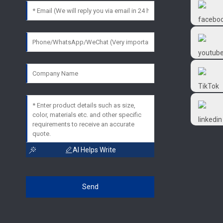
Frtlube
FRTLUBE
@FRTLUBE8
@FRTLUBE8
AI Helps Write
Send