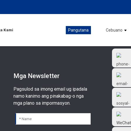
a Kami
Pangutana
Cebuano
Mga Newsletter
Pagsulod sa imong email ug ipadala
+86 18126677577
namo kanimo ang pinakabag-o nga
mga plano sa impormasyon.