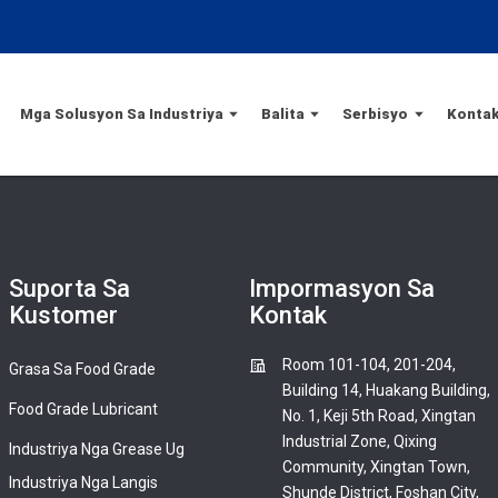
Mga Solusyon Sa Industriya
Balita
Serbisyo
Kontak
Suporta Sa
Impormasyon Sa
Kustomer
Kontak
Room 101-104, 201-204,
Grasa Sa Food Grade
Building 14, Huakang Building,
Food Grade Lubricant
No. 1, Keji 5th Road, Xingtan
Industrial Zone, Qixing
Industriya Nga Grease Ug
Community, Xingtan Town,
Industriya Nga Langis
Shunde District, Foshan City,