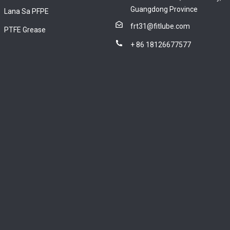
Guangdong Province
Lana Sa PFPE
frt31@fitlube.com
PTFE Grease
+ 86 18126677577