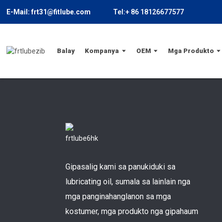
E-Mail: frt31@fitlube.com
Tel:+ 86 18126677577
Balay
Kompanya
OEM
Mga Produkto
Gipasalig kami sa panukiduki sa
lubricating oil, sumala sa lainlain nga
mga panginahanglanon sa mga
kostumer, mga produkto nga gipahaum