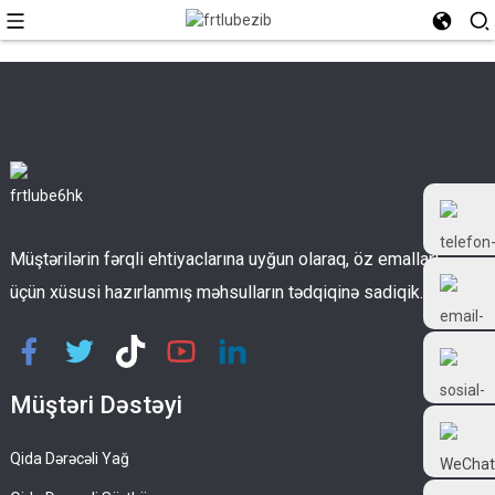
Müştərilərin fərqli ehtiyaclarına uyğun olaraq, öz emalları
üçün xüsusi hazırlanmış məhsulların tədqiqinə sadiqik.
+86 18126677577
Müştəri Dəstəyi
Qida Dərəcəli Yağ