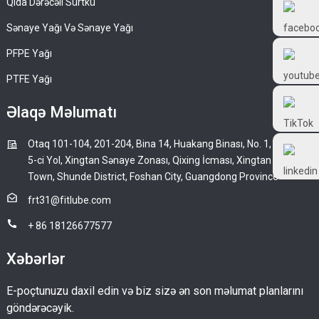
Qida Dərəcəli Sürtkü
Frtlube
Sənaye Yağı Və Sənaye Yağı
PFPE Yağı
FRTLUBE
PTFE Yağı
@FRTLUBE8
Əlaqə Məlumatı
Otaq 101-104, 201-204, Bina 14, Huakang Binası, No. 1, Keji
@FRTLUBE8
5-ci Yol, Xingtan Sənaye Zonası, Qixing İcması, Xingtan
Town, Shunde District, Foshan City, Guangdong Province
frt31@fitlube.com
+ 86 18126677577
Xəbərlər
E-poçtunuzu daxil edin və biz sizə ən son məlumat planlarını
göndərəcəyik.