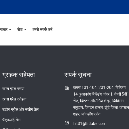
माचार
सेवा
हमसे संपर्क करें
ग्राहक सहेयता
संपर्क सूचना
कमरा 101-104, 201-204, बिल्डिंग
खाद्य ग्रेड ग्रीस
14, हुआकांग बिल्डिंग, नंबर 1, केजी 5वीं
खाद्य ग्रेड स्नेहक
रोड, ज़िंग्टन औद्योगिक क्षेत्र, किक्सिंग
समुदाय, ज़िंग्टन टाउन, शुंडे जिला, फ़ोशान
उद्योग ग्रीस और उद्योग तेल
शहर, ग्वांगडोंग प्रांत
पीएफपीई तेल
frt31@fitlube.com