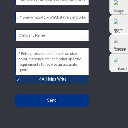
फ्रटल्यूब
फ़्रट्लुबे
@FRTLUBE8
@FRTLUBE8
AI Helps Write
Send