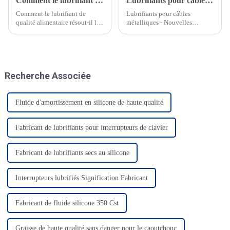
Comment le lubrifiant de qualité alimentaire résout-il les problèmes de lubrification des usines de granulés d'aliments pour animaux ?
Lubrifiants pour câbles métalliques – Nouvelles tendances produits
Comment le lubrifiant de
Lubrifiants pour câbles
qualité alimentaire résout-il les
métalliques - Nouvelles
problèmes de lubrification des
tendances produits Les câbles
usines de granulés d'aliments
métalliques ont une structure
pour animaux ? Dans
complexe, généralement
l'application des usines de
constituée de plusieurs brins de
granulés d'aliments pour
fil d'acier enroulés autour d'un
Recherche Associée
animaux, la pr...
noyau central (qui peut être en
acier...
Fluide d'amortissement en silicone de haute qualité
Fabricant de lubrifiants pour interrupteurs de clavier
Fabricant de lubrifiants secs au silicone
Interrupteurs lubrifiés Signification Fabricant
Fabricant de fluide silicone 350 Cst
Graisse de haute qualité sans danger pour le caoutchouc