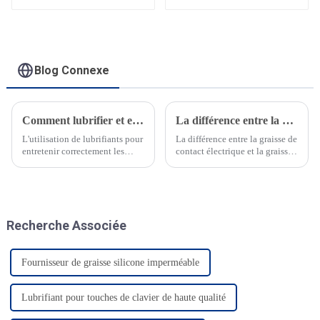
alimentaire FRTLUBE
FRTLUBE FG100
HT810
Blog Connexe
Comment lubrifier et entretenir les roulements à grande vitesse des drones ?
La différence entre la graisse de contact et la graisse conductrice
L'utilisation de lubrifiants pour
La différence entre la graisse de
entretenir correctement les
contact électrique et la graisse
drones augmentera
conductrice d'électricité Les
considérablement leur durée de
gens confondent généralement
vie. Comme pour tous les
les propriétés de la graisse de
éléments comportant des pièces
contact et de la graisse
mobiles et électroniques, une
conductrice lorsqu'ils
Recherche Associée
utilisation régulière ou
distinguent les différen...
continue entraînera...
Fournisseur de graisse silicone imperméable
Lubrifiant pour touches de clavier de haute qualité