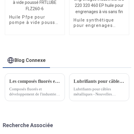
Huile Pfpe pour
Huile synthétique
pompe à vide poussé
pour engrenages
FRTLUBE FLZ260-6
industriels ISO 220
320 460 EP huile pour
engrenages à vis
sans fin
Blog Connexe
Les composés fluorés et le développement de l'industrie des semi-conducteurs
Lubrifiants pour câbles métalliques – Nouvelles tendances produits
Composés fluorés et
Lubrifiants pour câbles
développement de l'industrie
métalliques - Nouvelles
des semi-conducteurs Depuis le
tendances produits Les câbles
début de 2021, les fabricants de
métalliques ont une structure
puces électroniques ont
complexe, généralement
annoncé des investissements de
constituée de plusieurs brins de
plus de 100 milliards de dollars
fil d'acier enroulés autour d'un
Recherche Associée
dans de nouveaux produits de
noyau central (qui peut être en
semi-conducteurs.
acier...