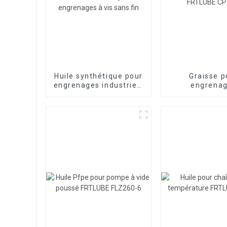
Huile synthétique pour
Graisse p
engrenages industriels
engrena
ISO 220 320 460 EP
réducteurs de
huile pour engrenages
industriels 
à vis sans fin
CP RE