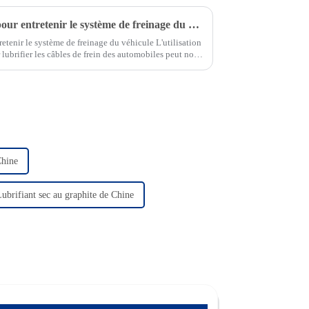
Utilisez de la graisse de frein pour entretenir le système de freinage du véhicule
tretenir le système de freinage du véhicule L'utilisation
r lubrifier les câbles de frein des automobiles peut non
stème de freinage, mais ...
Chine
ubrifiant sec au graphite de Chine