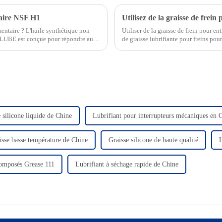
taire NSF H1
mentaire ? L'huile synthétique non
Utiliser de la graisse de frein pour en
TLUBE est conçue pour répondre aux
de graisse lubrifiante pour freins pou
ssant ainsi un fonctionnement optimal.
seulement améliorer la fiabilité du sy
 silicone liquide de Chine
Lubrifiant pour interrupteurs mécaniques en 
isse basse température de Chine
Graisse silicone de haute qualité
L
composés Grease 111
Lubrifiant à séchage rapide de Chine