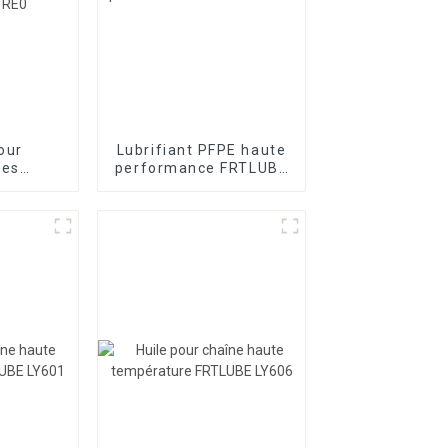
our
Lubrifiant PFPE haute
ges
performance FRTLUBE
 robots
FL510
FRTLUBE
0