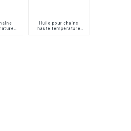
chaîne
Huile pour chaîne
rature
haute température
Y601
FRTLUBE LY606