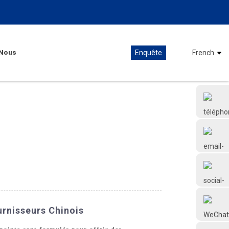
Nous
Enquête
French
+86 18126677577
urnisseurs Chinois