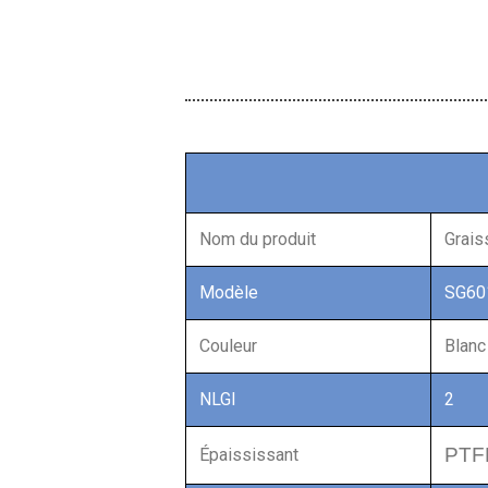
Nom du produit
Grais
Modèle
SG60
Couleur
Blanc
NLGI
2
PTF
Épaississant