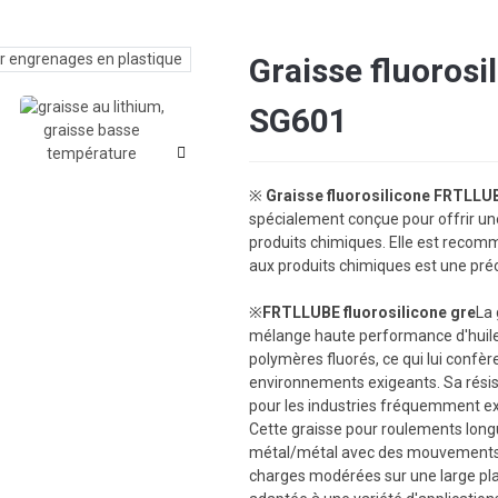
Graisse fluoros
Loading...
Loading...
SG601
※
Graisse fluorosilicone FRTLLU
spécialement conçue pour offrir un
produits chimiques. Elle est recomm
aux produits chimiques est une pré
※
FRTLLUBE fluorosilicone gre
La 
mélange haute performance d'huiles
polymères fluorés, ce qui lui confè
environnements exigeants. Sa résis
pour les industries fréquemment ex
Cette graisse pour roulements long
métal/métal avec des mouvements 
charges modérées sur une large pla