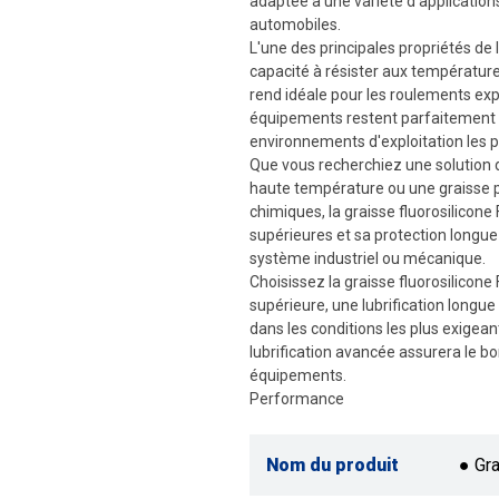
adaptée à une variété d'application
automobiles.
L'une des principales propriétés de 
capacité à résister aux température
rend idéale pour les roulements exp
équipements restent parfaitement l
environnements d'exploitation les plu
Que vous recherchiez une solution de
haute température ou une graisse p
chimiques, la graisse fluorosilicon
supérieures et sa protection longue
système industriel ou mécanique.
Choisissez la graisse fluorosilico
supérieure, une lubrification long
dans les conditions les plus exigea
lubrification avancée assurera le bo
équipements.
Performance
Nom du produit
● Gra