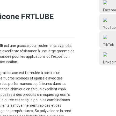
Frtlube
ilicone FRTLUBE
Loading
Loading
FRTLUBE
@FRTLUBE8
BE
est une graisse pour roulements avancée,
e excellente résistance à une large gamme de
@FRTLUBE8
andée pour les applications où l'exposition
occupation.
graisse ase est formulée à partir d'un
 fluorosiliconées et épaissie avec des
re des performances supérieures dans les
tance chimique en fait un excellent choix
posées à des produits chimiques agressifs.
ue durée est conçue pour les combinaisons
lents à moyennement rapides et des
ge de températures. Sa polyvalence la rend