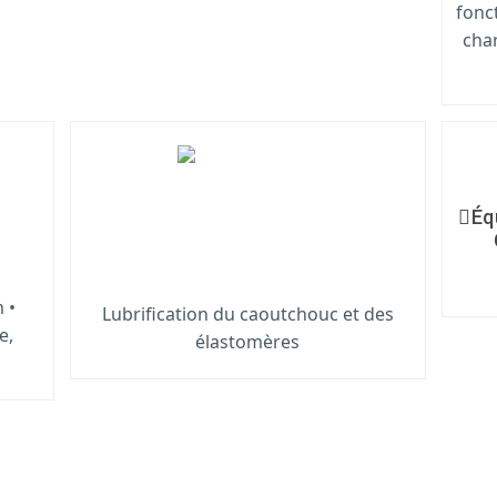
fonc
cha
Éq
 •
Lubrification du caoutchouc et des
e,
élastomères