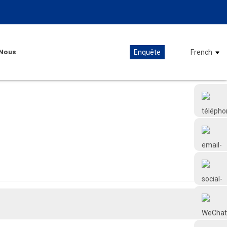
Nous
Enquête
French
+86 18126677577