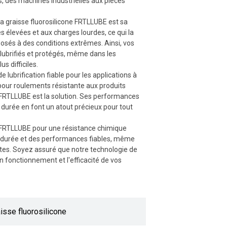
s, des machines industrielles aux pièces
la graisse fluorosilicone FRTLLUBE est sa
s élevées et aux charges lourdes, ce qui la
osés à des conditions extrêmes. Ainsi, vos
ubrifiés et protégés, même dans les
s difficiles.
 lubrification fiable pour les applications à
our roulements résistante aux produits
e FRTLLUBE est la solution. Ses performances
 durée en font un atout précieux pour tout
ne FRTLLUBE pour une résistance chimique
ue durée et des performances fiables, même
ntes. Soyez assuré que notre technologie de
n fonctionnement et l'efficacité de vos
isse fluorosilicone