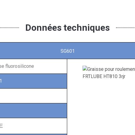
Données techniques
SG601
se fluorosilicone
1
E