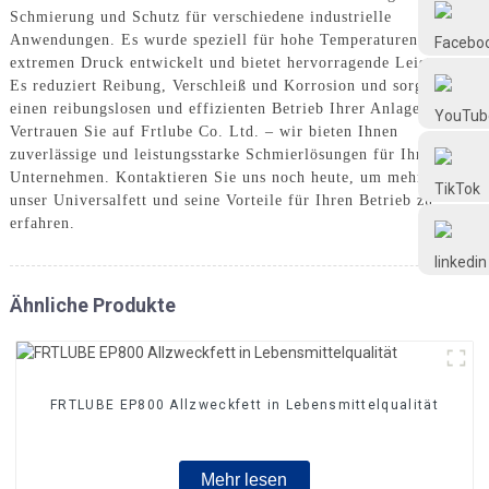
Frtlube
Schmierung und Schutz für verschiedene industrielle
Anwendungen. Es wurde speziell für hohe Temperaturen und
extremen Druck entwickelt und bietet hervorragende Leistung.
FRTLUBE
Es reduziert Reibung, Verschleiß und Korrosion und sorgt so für
einen reibungslosen und effizienten Betrieb Ihrer Anlagen.
Vertrauen Sie auf Frtlube Co. Ltd. – wir bieten Ihnen
zuverlässige und leistungsstarke Schmierlösungen für Ihr
@FRTLUBE8
Unternehmen. Kontaktieren Sie uns noch heute, um mehr über
unser Universalfett und seine Vorteile für Ihren Betrieb zu
erfahren.
@FRTLUBE8
Ähnliche Produkte
FRTLUBE EP800 Allzweckfett in Lebensmittelqualität
Mehr lesen