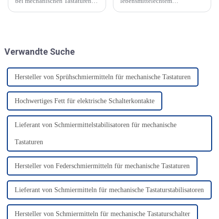
bei mechanischen Tastaturen?
lebensmittelechtem
Mechanische Tastaturen sind
Hochtemperatur-Ofenkettenöl.
bei Gamern und Schreibern
In der Backindustrie sind
wegen ihres taktilen Feedbacks
extreme Umgebungen wie hohe
und ihrer Langlebigkeit
Temperaturen, niedrige
beliebt. Ein häufiges Problem
Temperaturen, Feuchtigkeit
Verwandte Suche
ist jedoch, dass Benutzer bei
und hohe Belastung üblich.
der Verwendung …
Hersteller von Sprühschmiermitteln für mechanische Tastaturen
Hochwertiges Fett für elektrische Schalterkontakte
Lieferant von Schmiermittelstabilisatoren für mechanische
Tastaturen
Hersteller von Federschmiermitteln für mechanische Tastaturen
Lieferant von Schmiermitteln für mechanische Tastaturstabilisatoren
Hersteller von Schmiermitteln für mechanische Tastaturschalter