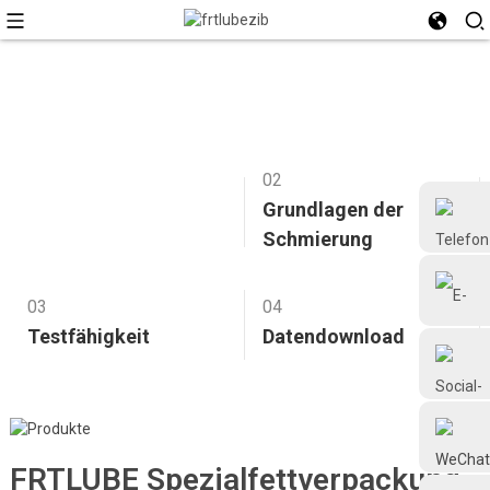
01
02
FRTLUBE
Grundlagen der
Spezialfettverpackung
Schmierung
03
04
Testfähigkeit
Datendownload
+86 18126677577
Grundlagen der
Testfähigkeit
Datendownload
FRTLUBE Spezialfettverpackung