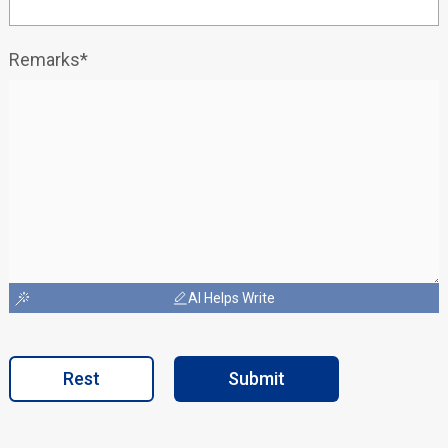
Remarks*
AI Helps Write
Rest
Submit