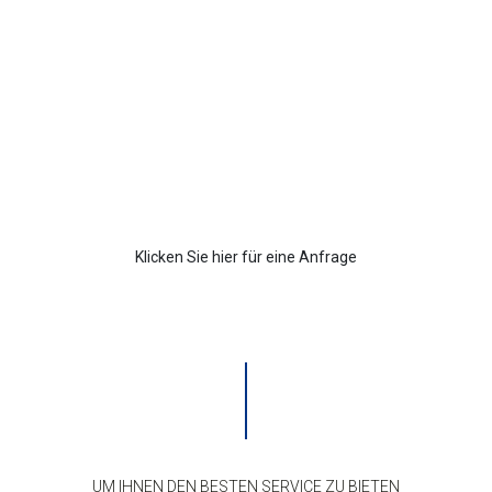
Unternehmensstärke
FRTLUBE ist nicht nur für den unabhängigen internationalen
Handel qualifiziert, sondern verfügt auch über die spezielle
Export- und Importlizenz für Schmierstoffe.
Klicken Sie hier für eine Anfrage
UM IHNEN DEN BESTEN SERVICE ZU BIETEN