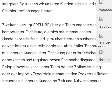
Frtlube
integriert. So können wir unseren Kunden schnell und präzise
Schmierstofflösungen bieten.
FRTLUBE
Zweitens verfügt FRTLUBE über ein Team engagierter und
kompetenter Fachleute, die sich mit internationalen
@FRTLUBE8
Handelsvorschriften und -praktiken bestens auskennen. Dies
gewährleistet einen reibungslosen Ablauf aller Transaktionen
mit unseren Kunden unter Einhaltung der erforderlichen
@FRTLUBE8
gesetzlichen und regulatorischen Rahmenbedingungen.
Beispielsweise kann unser Team bei der Zollabfertigung
oder der Import-/Exportdokumentation den Prozess effizient
steuern und unseren Kunden so Zeit und Aufwand sparen.