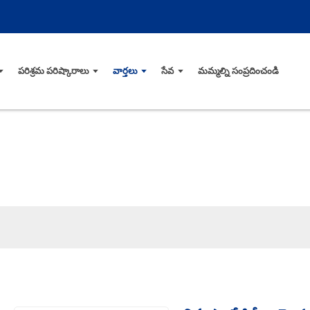
పరిశ్రమ పరిష్కారాలు
వార్తలు
సేవ
మమ్మల్ని సంప్రదించండి