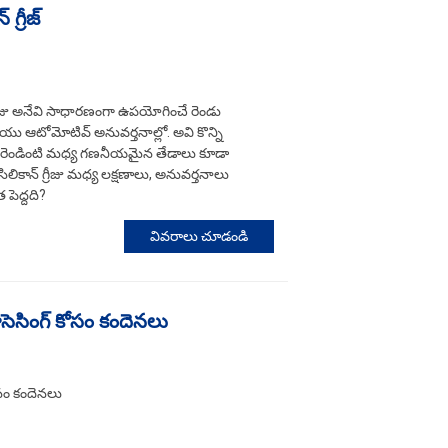
 గ్రీజ్
న్ గ్రీజు అనేవి సాధారణంగా ఉపయోగించే రెండు
యు ఆటోమోటివ్ అనువర్తనాల్లో. అవి కొన్ని
, రెండింటి మధ్య గణనీయమైన తేడాలు కూడా
ు సిలికాన్ గ్రీజు మధ్య లక్షణాలు, అనువర్తనాలు
ెద్దది?
వివరాలు చూడండి
ాసెసింగ్ కోసం కందెనలు
కోసం కందెనలు