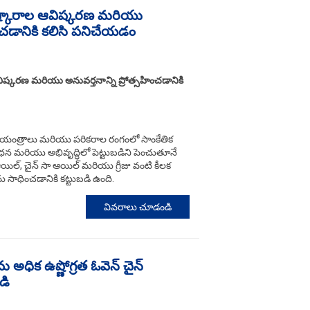
్కారాల ఆవిష్కరణ మరియు
ించడానికి కలిసి పనిచేయడం​
్కరణ మరియు అనువర్తనాన్ని ప్రోత్సహించడానికి
యంత్రాలు మరియు పరికరాల రంగంలో సాంకేతిక
రిశోధన మరియు అభివృద్ధిలో పెట్టుబడిని పెంచుతూనే
యిల్, చైన్ సా ఆయిల్ మరియు గ్రీజు వంటి కీలక
ను సాధించడానికి కట్టుబడి ఉంది.
వివరాలు చూడండి
అధిక ఉష్ణోగ్రత ఓవెన్ చైన్
ండి