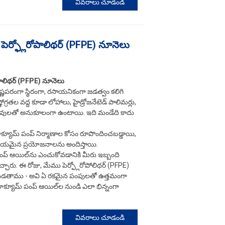
వివరాలు చూడండి
ెర్ఫ్లోరోపాలిథర్ (PFPE) నూనెలు
పాలిథర్ (PFPE) నూనెలు
ష్ణపరంగా స్థిరంగా, రసాయనికంగా జడత్వం కలిగి
రతల వద్ద కూడా లోహాలు, హైడ్రోజనేటెడ్ పాలిమర్లు,
వులతో అనుకూలంగా ఉంటాయి. ఇది మండేది కాదు
ట వాక్యూమ్ పంప్ నిర్మాణాల కోసం రూపొందించబడ్డాయి,
గణనీయమైన ప్రయోజనాలను అందిస్తాయి.
ప్ ఆయిల్‌ను ఎంచుకోవడానికి మీరు ఇబ్బంది
చ్చారు. ఈ రోజు, మేము పెర్ఫ్లోరోపోలిథర్ (PFPE)
ి పెడతాము - అవి ఏ రకమైన పంపులతో ఉత్తమంగా
క్యూమ్ పంప్ ఆయిల్‌ల నుండి ఎలా భిన్నంగా
వివరాలు చూడండి