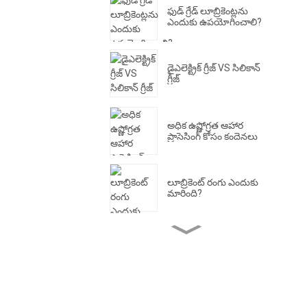
ఫుడ్ గ్రేడ్ లూబ్రికెంట్లను
ఎందుకు ఉపయోగించాలి?
డైఎలెక్ట్రిక్ గ్రీజ్ VS సిలికాన్
గ్రీజ్
అధిక ఉష్ణోగ్రత ఆహార
ప్రాసెసింగ్ కోసం కందెనలు
లూబ్రికెంట్ రంగు ఎందుకు
మారింది?
వాక్యూమ్ పంపుల కోసం
పెర్ఫ్లోరోపాలిథర్ (PFPE)
నూనెలు
FRTLUBE స్వతంత్రంగా
అభివృద్ధి చేసిన రెడ్యూసర్
గేర్ గ్రీజు పరిశ్రమ