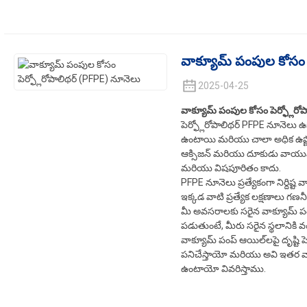
వాక్యూమ్ పంపుల కోసం ప
2025-04-25
వాక్యూమ్ పంపుల కోసం పెర్ఫ్లోరో
పెర్ఫ్లోరోపాలిథర్ PFPE నూనెలు ఉ
ఉంటాయి మరియు చాలా అధిక ఉష్ణోగ్
ఆక్సిజన్ మరియు దూకుడు వాయు
మరియు విషపూరితం కాదు.
PFPE నూనెలు ప్రత్యేకంగా నిర్దిష్
ఇక్కడ వాటి ప్రత్యేక లక్షణాలు 
మీ అవసరాలకు సరైన వాక్యూమ్ పం
పడుతుంటే, మీరు సరైన స్థలానికి వ
వాక్యూమ్ పంప్ ఆయిల్‌లపై దృష్ట
పనిచేస్తాయో మరియు అవి ఇతర వా
ఉంటాయో వివరిస్తాము.