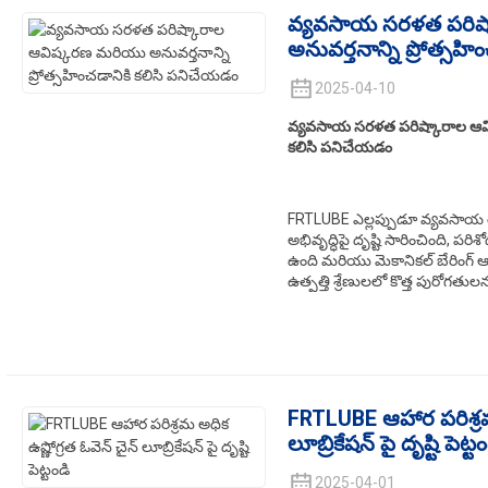
వ్యవసాయ సరళత పరిష
అనువర్తనాన్ని ప్రోత్సహ
2025-04-10
వ్యవసాయ సరళత పరిష్కారాల ఆవిష
కలిసి పనిచేయడం​
FRTLUBE ఎల్లప్పుడూ వ్యవసాయ 
అభివృద్ధిపై దృష్టి సారించింది, ప
ఉంది మరియు మెకానికల్ బేరింగ్ ఆ
ఉత్పత్తి శ్రేణులలో కొత్త పురోగతుల
FRTLUBE ఆహార పరిశ్రమ 
లూబ్రికేషన్ పై దృష్టి పెట్ట
2025-04-01