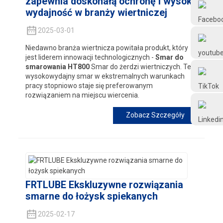
zapewnia doskonałą ochronę i wysoką
Frtlube
wydajność w branży wiertniczej
2025-03-01
Smarowanie
Niedawno branża wiertnicza powitała produkt, który
jest liderem innowacji technologicznych -
Smar do
smarowania HT800
Smar do żerdzi wiertniczych. Ten
@FRTLUBE8
wysokowydajny smar w ekstremalnych warunkach
pracy stopniowo staje się preferowanym
rozwiązaniem na miejscu wiercenia.
@FRTLUBE8
Zobacz Szczegóły
FRTLUBE Ekskluzywne rozwiązania
smarne do łożysk spiekanych
2025-02-17