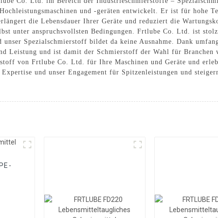
tlube Co. Ltd. im Bereich der Industrieschmierstoffe – Spezialschm
 Hochleistungsmaschinen und -geräten entwickelt. Er ist für hohe 
rlängert die Lebensdauer Ihrer Geräte und reduziert die Wartungsko
lbst unter anspruchsvollsten Bedingungen. Frtlube Co. Ltd. ist sto
und unser Spezialschmierstoff bildet da keine Ausnahme. Dank umfa
und Leistung und ist damit der Schmierstoff der Wahl für Branchen
toff von Frtlube Co. Ltd. für Ihre Maschinen und Geräte und erleb
 Expertise und unser Engagement für Spitzenleistungen und steigern
PE-