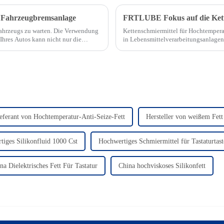
r Fahrzeugbremsanlage
Fahrzeugs zu warten. Die Verwendung
Kettenschmiermittel für Hochtemperat
hres Autos kann nicht nur die
in Lebensmittelverarbeitungsanlagen 
...
ordnungsgemäße Produktion von ents
Ketten kann …
eferant von Hochtemperatur-Anti-Seize-Fett
Hersteller von weißem Fett 
iges Silikonfluid 1000 Cst
Hochwertiges Schmiermittel für Tastaturtas
na Dielektrisches Fett Für Tastatur
China hochviskoses Silikonfett