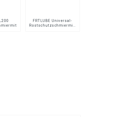
L200
FRTLUBE Universal-
hmiermittel
Rostschutzschmiermittel
für Metall