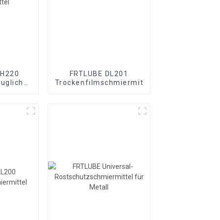
DH220
FRTLUBE DL201
ugliches
Trockenfilmschmiermittel
ttel