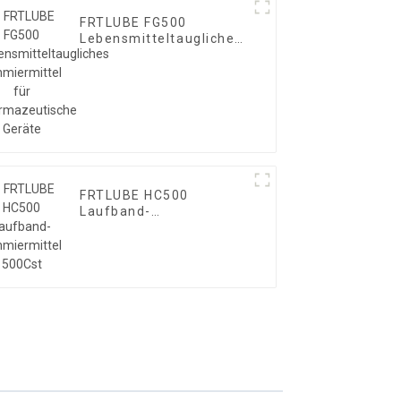
FRTLUBE FG500
Lebensmitteltaugliches
Schmiermittel für
pharmazeutische
Geräte
FRTLUBE HC500
Laufband-
Schmiermittel 500Cst