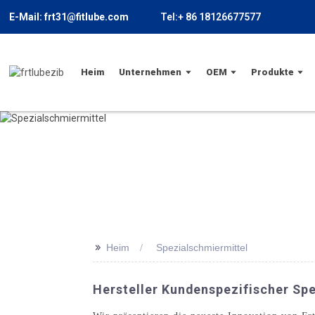
E-Mail: frt31@fitlube.com
Tel:+ 86 18126677577
Heim
Unternehmen
OEM
Produkte
>>
Heim
Spezialschmiermittel
Hersteller Kundenspezifischer Spe