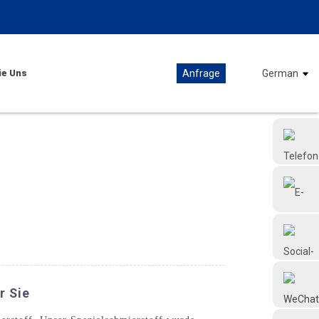
ie Uns
Anfrage
German
+86 18126677577
r Sie