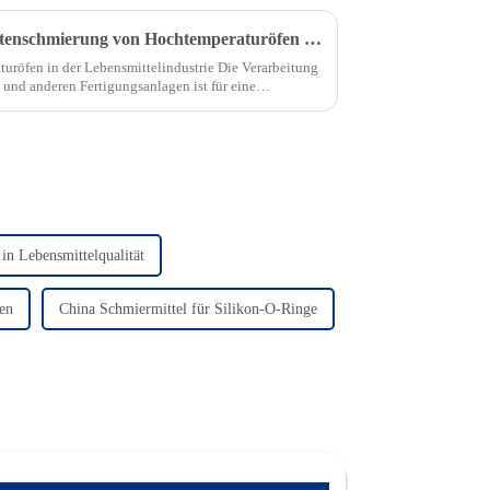
FRTLUBE Fokus auf die Kettenschmierung von Hochtemperaturöfen in der Lebensmittelindustrie
uröfen in der Lebensmittelindustrie Die Verarbeitung
und anderen Fertigungsanlagen ist für eine
cheidender Bedeutung, aber die Schmierung der
in Lebensmittelqualität
ten
China Schmiermittel für Silikon-O-Ringe