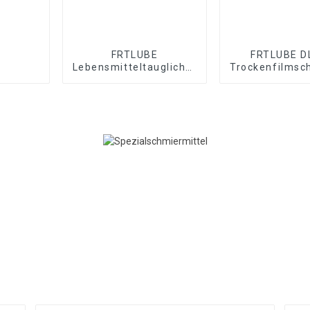
FRTLUBE
FRTLUBE D
Lebensmitteltaugliches
Trockenfilmsc
Schmiermittel für die
Pharmaindustrie