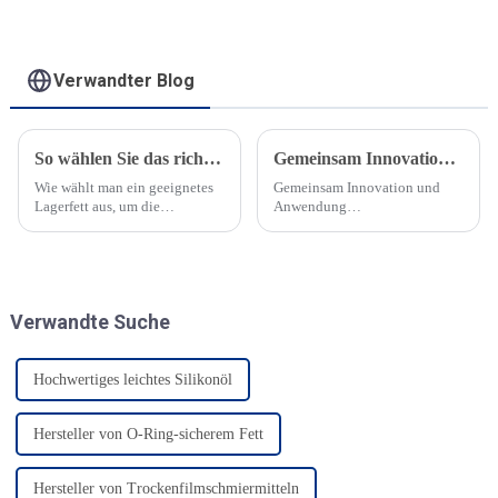
Verwandter Blog
So wählen Sie das richtige Lagerfett zur Verbesserung der Schmierwirkung
Gemeinsam Innovation und Anwendung landwirtschaftlicher Schmierlösungen vorantreiben​
Wie wählt man ein geeignetes
Gemeinsam Innovation und
Lagerfett aus, um die
Anwendung
Schmierwirkung zu verbessern?
landwirtschaftlicher
Aluminiumkomplexfett wird
Schmierlösungen vorantreiben​
hauptsächlich als
FRTLUBE hat sich schon
Schmiermittel verwendet, um
immer auf die technische
den Verschleiß zu verringern
Entwicklung im Bereich der
Verwandte Suche
und die Lebensdauer der Teile
landwirtschaftlichen
durch Reibungsreduzierung zu
Maschinen konzentriert...
verlängern.
Hochwertiges leichtes Silikonöl
Hersteller von O-Ring-sicherem Fett
Hersteller von Trockenfilmschmiermitteln