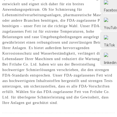
Frtlube
entwickelt und eignet sich daher für ein breites
Anwendungsspektrum. Ob Sie Schmierung für
Lebensmittelverarbeitungsanlagen, pharmazeutische Maschinen
FRTLUBE
oder andere Branchen benötigen, die FDA-zugelassene Produkte
benötigen – unser Fett ist die richtige Wahl. Unser FDA-
zugelassenes Fett ist für extreme Temperaturen, hohe
Belastungen und raue Umgebungsbedingungen ausgelegt und
@FRTLUBE8
gewährleistet einen reibungslosen und zuverlässigen Betrieb
Ihrer Anlagen. Es bietet außerdem hervorragenden
Korrosionsschutz und Wasserbeständigkeit, verlängert die
@FRTLUBE8
Lebensdauer Ihrer Maschinen und reduziert die Wartungskosten.
Bei Frtlube Co. Ltd. haben wir uns der Bereitstellung
hochwertiger Schmierlösungen verschrieben, die den strengen
FDA-Standards entsprechen. Unser FDA-zugelassenes Fett wird
aus hochwertigsten Inhaltsstoffen hergestellt und strengen Tests
unterzogen, um sicherzustellen, dass es alle FDA-Vorschriften
erfüllt. Wählen Sie das FDA-zugelassene Fett von Frtlube Co.
Ltd. für überlegene Schmierleistung und die Gewissheit, dass
Ihre Anlagen gut geschützt sind.