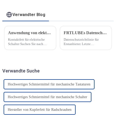
Verwandter Blog
Anwendung von elektrischem Kontaktfett
FRTLUBEs Datenschutzrichtlinie
Kontaktfett für elektrische
Datenschutzrichtlinie für
Schalter Suchen Sie nach
Erstanbieter. Letzte
einem
Aktualisierung: 04.01.2025.
Hochleistungsschmiermittel für
Willkommen bei Guangdong
Ihre elektrischen Anschlüsse
Shunde Felt Lubrication
und elektronischen
Technology Co., Ltd. Wir
Schaltkreise? Das elektrische
verpflichten uns, Ihre
Verwandte Suche
Kontaktfett von FRTLUBE
Privatsphäre zu schützen und
könnte Ihnen dabei helfen...
zu respektieren. Diese
Richtlinie gilt für...
Hochwertiges Schmiermittel für mechanische Tastaturen
Hochwertiges Schmiermittel für mechanische Schalter
Hersteller von Kupferfett für Radschrauben