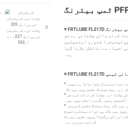
Loading...
Loading...
ا کرنے والی چکنائی ہے جو
ولیٹیٹرا فلورو ایتھیلین
 اشیاء سے بالکل ملایا گیا
ہے۔
* اعلی درجہ حرارت کے حصوں کو چکنا کرنے کے لئے استعمال کیا جاتا ہے جیسے
ر اور ہیٹ سیٹنگ مشین چین بیرنگ۔
* ویکیوم پمپس، کمپریسرز، والوز وغیرہ کی چکنا اور چکنا کرنے کے لیے جو
آکسیجن وغیرہ) سے رابطے میں ہیں۔
* یہ چکنا کرنے والی فلم اسٹریچنگ سٹینٹر بیرنگ، ہیٹ سیٹنگ مشین کنویئر
چین بیرنگ، پی ٹی اے سینٹری فیوج
، اور کوروگیٹڈ پیپر مشین بیرنگ
کے لیے موزوں ہے۔