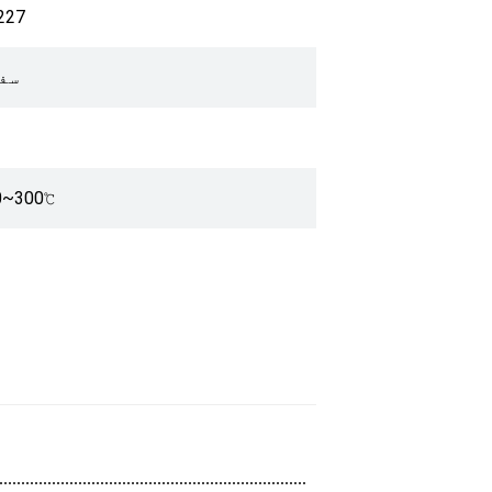
227
● س
0~300℃