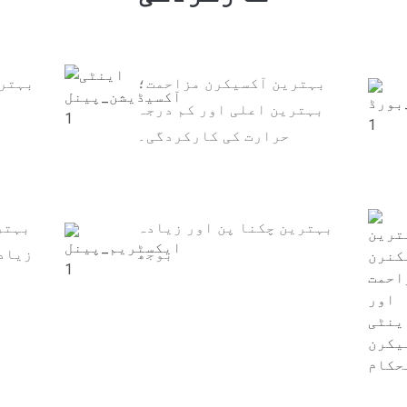
بہترین آکسیکرن مزاحمت؛
بہتری
بہترین اعلی اور کم درجہ
حرارت کی کارکردگی۔
بہترین چکنا پن اور زیادہ
بہتر
بوجھ
زیادہ