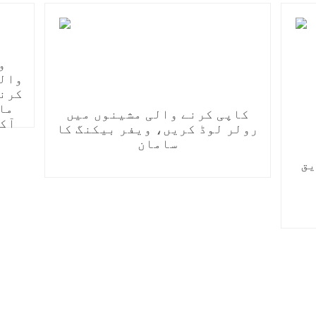
و
والو
کرنے
ما
کاپی کرنے والی مشینوں میں
آکس
رولر لوڈ کریں، ویفر بیکنگ کا
سامان
یق