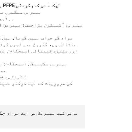
:
※ FRTLUBE FL217D ہائی ٹیمپ PFPE چکنائی
کارکردگی
* بہترین سنکنرن م
* بہتر
جلتا نہیں، کاربن جمع نہیں کرتا
اور مضبوط کیمیائی استحکام، تھ
مصن
* انتہائی سخ