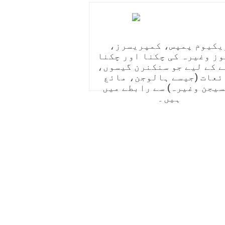
یکیوم پمپس، کمپریسرز،
ز وغیرہ کی چکنا اور چکنا
 کے لیے جو سنکنرن گیسوں،
ئعات (جیسے ہالوجن، مائع
یجن وغیرہ) سے رابطے میں
ہیں۔