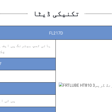
تکنیکی ڈیٹا
FL217D
ہائی ٹمپ بیئرنگ پی ایف پ
چک
7
پی ٹی ای