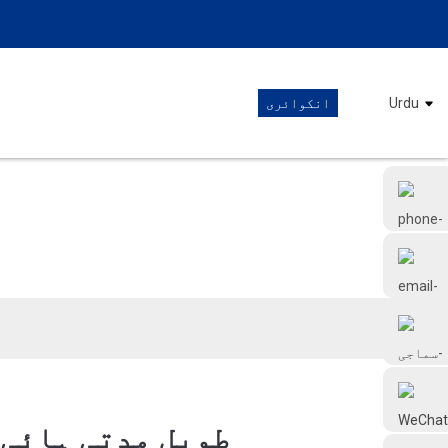
Urdu
انکوائری
+86 18126677577