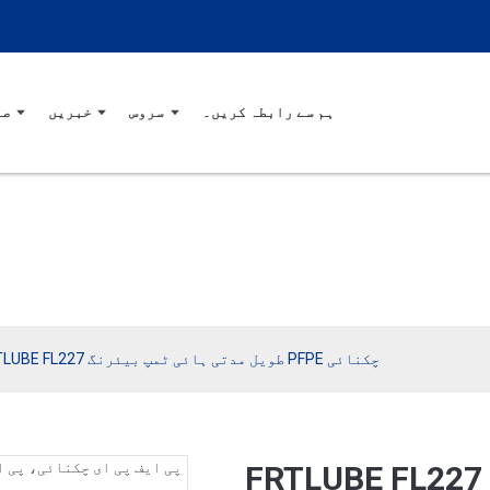
ہم سے رابطہ کریں۔
سروس
خبریں
صن
FRTLUBE FL227 طویل مدتی ہائی ٹمپ بیئرنگ PFPE چکنائی
FRTLUBE FL227 طویل مدتی ہائی