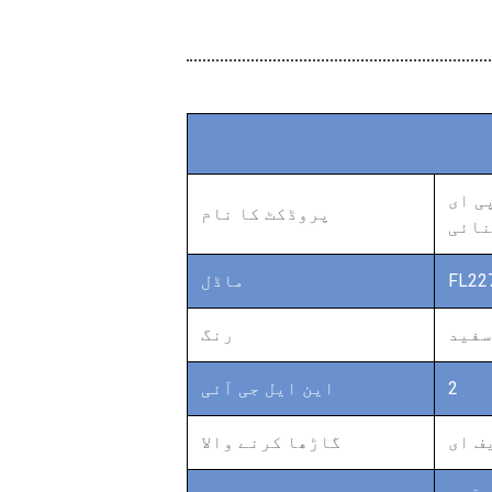
ی ای
پروڈکٹ کا نام
نائی
FL22
ماڈل
سفید
رنگ
2
این ایل جی آئی
ف ای
گاڑھا کرنے والا