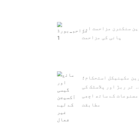
ن سنکنرن مزاحمت اور
پانی کی مزاحمت
ین مکینیکل استحکام؛
 تر ربڑ اور پلاسٹک کی
مصنوعات کے ساتھ اچھی
مطابقت