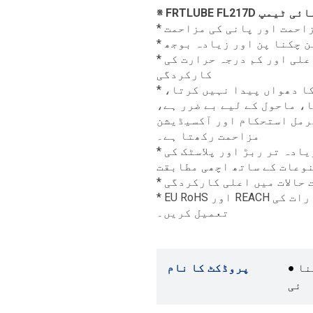
زاحمت اور پانی کی مزاحمت
ین چکنا پن اور زیادہ بوجھ
* بہترین آکسیکرن مزاحمت؛ بہترین اعلی اور کم درجہ حرارت کی
کارکردگی
* مواد کو خراب نہیں کرتا، تیل کا دھواں پیدا نہیں کرتا،
، ماحول کے لیے بے ضرر ہے،
رمل استحکام اور آکسیڈیشن
مزاحمت رکھتا ہے۔
* بہترین مکینیکل استحکام؛ زیادہ تر ربڑ اور پلاسٹک کی
وعات کے ساتھ اچھی مطابقت
ت حالات میں اعلی کارکردگی
* EU RoHS اور REACH کی ضروریات کے لیے درکار معیارات کی
تعمیل کریں۔
● ہائی ٹمپ بیئرنگ پی ایف پی ای چکنا
پروڈکٹ کا نام
ئی