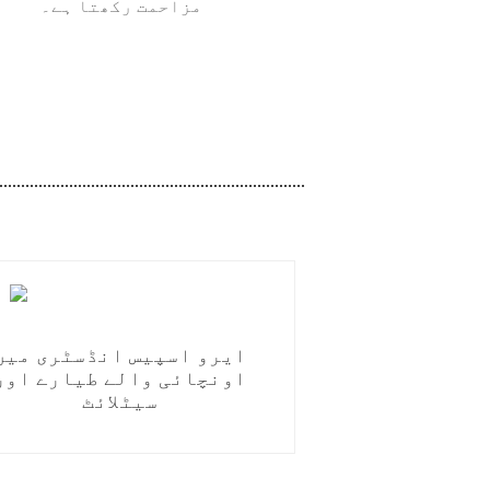
مزاحمت رکھتا ہے۔
ایرو اسپیس انڈسٹری میں
اونچائی والے طیارے اور
سیٹلائٹ