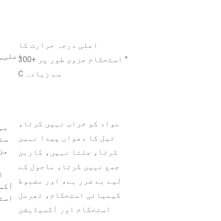
اعلی درجہ حرارت کا
استحکام جزوی طور پر +300 °
C سے زیادہ
مواد کو خراب نہیں کرتا،
تیل کا دھواں پیدا نہیں
کرتا، جلتا نہیں، کاربن
جمع نہیں کرتا، ماحول کے
لیے بے ضرر ہے، اور مضبوط
کیمیائی استحکام، تھرمل
استحکام اور آکسیڈیشن