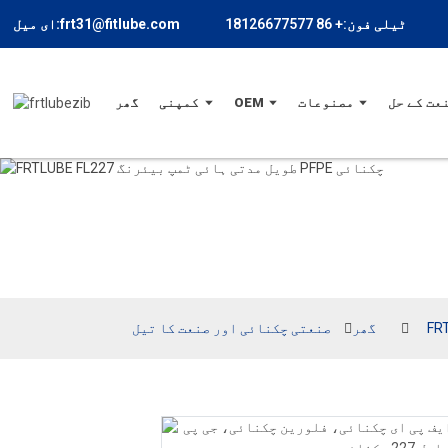
ٹیلی فون:+ 86 18126677577
ای میل:frt31@fitlube.com
عت کے حل
مصنوعات
OEM
کمپنی
گھر
گھر
صنعتی چکنائی اور صنعت کا تیل