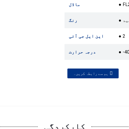
● FL
ماڈل
فید
رنگ
● 2
این ایل جی آئی
● -4
درجہ حرارت
ہم سے رابطہ کریں۔
کارکردگی