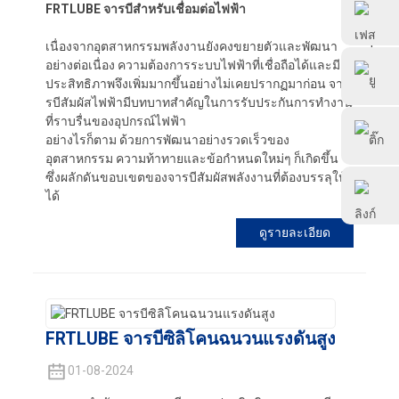
FRTLUBE จารบีสำหรับเชื่อมต่อไฟฟ้า
ฟรท์ลูป
เนื่องจากอุตสาหกรรมพลังงานยังคงขยายตัวและพัฒนา
อย่างต่อเนื่อง ความต้องการระบบไฟฟ้าที่เชื่อถือได้และมี
ฟรทลูป
ประสิทธิภาพจึงเพิ่มมากขึ้นอย่างไม่เคยปรากฏมาก่อน จา
รบีสัมผัสไฟฟ้ามีบทบาทสำคัญในการรับประกันการทำงาน
ที่ราบรื่นของอุปกรณ์ไฟฟ้า
@FRTLUBE8 ค่ะ
อย่างไรก็ตาม ด้วยการพัฒนาอย่างรวดเร็วของ
อุตสาหกรรม ความท้าทายและข้อกำหนดใหม่ๆ ก็เกิดขึ้น
ซึ่งผลักดันขอบเขตของจารบีสัมผัสพลังงานที่ต้องบรรลุให้
@FRTLUBE8 ค่ะ
ได้
ดูรายละเอียด
FRTLUBE จารบีซิลิโคนฉนวนแรงดันสูง
01-08-2024