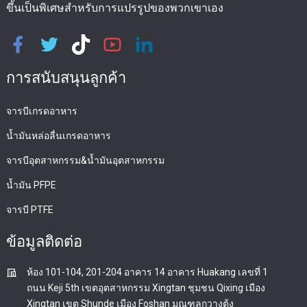
ขึ้นเป็นพิเศษสำหรับการแปรรูปของพวกเขาเอง
การสนับสนุนลูกค้า
จารบีเกรดอาหาร
น้ำมันหล่อลื่นเกรดอาหาร
จารบีอุตสาหกรรม&น้ำมันอุตสาหกรรม
น้ำมัน PFPE
จารบี PTFE
ข้อมูลติดต่อ
ห้อง 101-104, 201-204 อาคาร 14 อาคาร Huakang เลขที่ 1
ถนน Keji 5th เขตอุตสาหกรรม Xingtan ชุมชน Qixing เมือง
Xingtan เขต Shunde เมือง Foshan มณฑลกวางตุ้ง