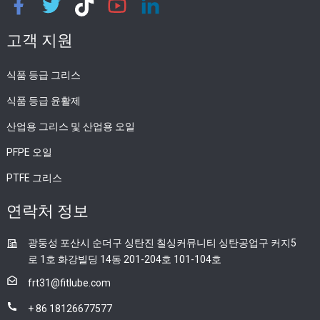
고객 지원
식품 등급 그리스
식품 등급 윤활제
산업용 그리스 및 산업용 오일
PFPE 오일
PTFE 그리스
연락처 정보
광둥성 포산시 순더구 싱탄진 칠싱커뮤니티 싱탄공업구 커지5
로 1호 화강빌딩 14동 201-204호 101-104호
frt31@fitlube.com
+ 86 18126677577