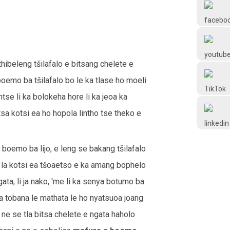
Frtlube
FRTLUBE
hibeleng tšilafalo e bitsang chelete e
@FRTLUBE8
boemo ba tšilafalo bo le ka tlase ho moeli
ntse li ka bolokeha hore li ka jeoa ka
@FRTLUBE8
tsa kotsi ea ho hopola lintho tse theko e
 boemo ba lijo, e leng se bakang tšilafalo
 la kotsi ea tšoaetso e ka amang bophelo
ata, li ja nako, 'me li ka senya botumo ba
a tobana le mathata le ho nyatsuoa joang
 ne se tla bitsa chelete e ngata haholo