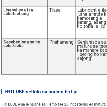
Tlase
Lubricant e ile
Lisebelisoa tsa
sehatsetsing
luthela fatše k
kamoreng e
batang, eseng
ho toba le lijo
Phahameng
Sehlahisoa sa
Sesebedisoa sa ho
seha/seha
mafura se tso
ka mahare ka
libering ho ke
sejong
FRTLUBE setlolo sa boemo ba lijo
FRTLUBE e na le nalane ea lilemo tse 20 indastering ea mafura 