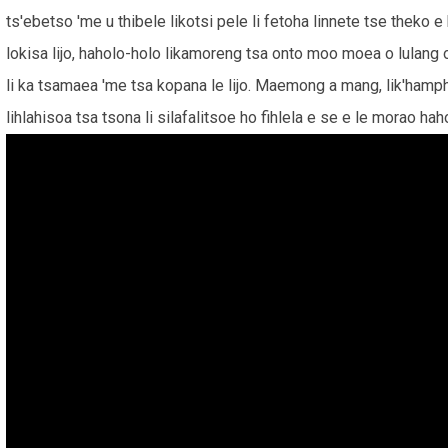
ts'ebetso 'me u thibele likotsi pele li fetoha linnete tse theko 
lokisa lijo, haholo-holo likamoreng tsa onto moo moea o lulang o
li ka tsamaea 'me tsa kopana le lijo. Maemong a mang, lik'hamph
lihlahisoa tsa tsona li silafalitsoe ho fihlela e se e le morao hah