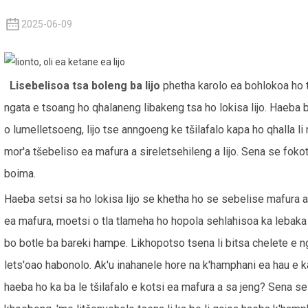
2025-06-09
Lisebelisoa tsa boleng ba lijo
phetha karolo ea bohlokoa ho t
ngata e tsoang ho qhalaneng libakeng tsa ho lokisa lijo. Haeba 
o lumelletsoeng, lijo tse anngoeng ke tšilafalo kapa ho qhalla li 
mor'a tšebeliso ea mafura a sireletsehileng a lijo. Sena se foko
boima.
Haeba setsi sa ho lokisa lijo se khetha ho se sebelise mafura a
ea mafura, moetsi o tla tlameha ho hopola sehlahisoa ka lebaka
bo botle ba bareki hampe. Likhopotso tsena li bitsa chelete e ng
lets'oao habonolo. Ak'u inahanele hore na k'hamphani ea hau e k
haeba ho ka ba le tšilafalo e kotsi ea mafura a sa jeng? Sena se