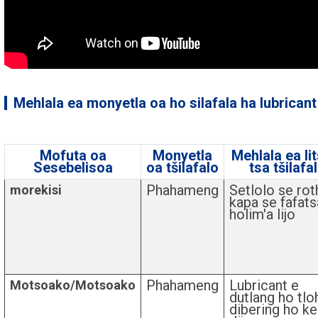
Mehlala ea monyetla oa ho silafala ha lubricant 
Mofuta oa
Monyetla
Mehlala ea li
Sesebelisoa
oa tšilafalo
tsa tšilafa
Phahameng
Setlolo se rot
morekisi
kapa se fafats
holim'a lijo
Phahameng
Lubricant e
Motsoako/Motsoako
dutlang ho tlo
dibering ho k