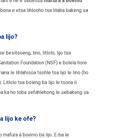
phani e ne e sebelisa
mafura a boemo
bona e etsa lihlooho tsa litaba bakeng sa
a lijo?
 besitsoeng, lino, litlolo, lijo tsa
 Sanitation Foundation (NSF) e bolela hore
a le lihlahisoa tsohle tsa lijo le lino (ho
Litlolo tsa boleng ba lijo le tsona li
isoa ka ho toba sefahlehong le sebakeng sa
a lijo ke ofe?
ho mafura a boemo ba lijo. E-ba le