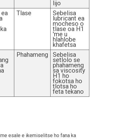
lijo
 ea
Tlase
Sebelisa
a
lubricant ea
mocheso o
 ka
tlase oa H1
'me u
hlahlobe
khafetsa
Phahameng
Sebelisa
ang
setlolo se
pa
phahameng
na
sa viscosity
H1 ho
fokotsa ho
tlotsa ho
feta tekano
'me esale e ikemiselitse ho fana ka