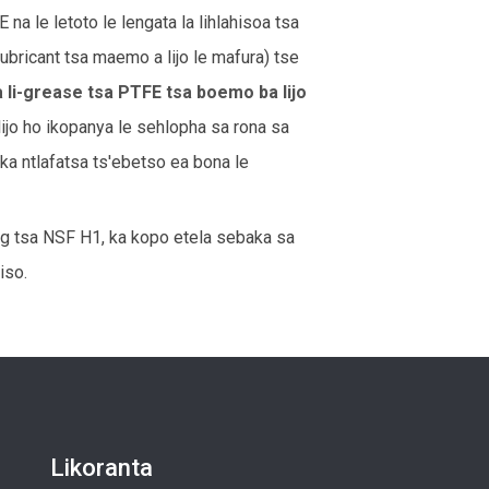
E na le letoto le lengata la lihlahisoa tsa
ubricant tsa maemo a lijo le mafura) tse
a li-grease tsa PTFE tsa boemo ba lijo
lijo ho ikopanya le sehlopha sa rona sa
ka ntlafatsa ts'ebetso ea bona le
eng tsa NSF H1, ka kopo etela sebaka sa
iso.
Likoranta