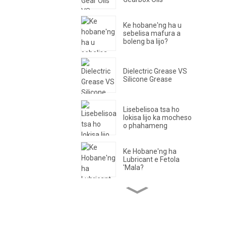
Ke hobane'ng ha u
sebelisa mafura a
boleng ba lijo?
Dielectric Grease VS
Silicone Grease
Lisebelisoa tsa ho
lokisa lijo ka mocheso
o phahameng
Ke Hobane'ng ha
Lubricant e Fetola
'Mala?
Lioli tsa
Perfluoropolyether
(PFPE) bakeng sa
Lipompo tsa Vacuum