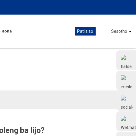
e Rona
Patlisiso
Sesotho
+86 18126677577
leng ba lijo?