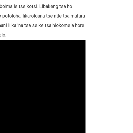
e boima le tse kotsi. Libakeng tsa ho
 potoloha, likaroloana tse ntle tsa mafura
ani li ka 'na tsa se ke tsa hlokomela hore
olo.