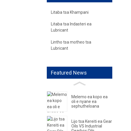
Litaba tsa Khampani
Litaba tsa Indasteri ea
Lubricant
Lintho tsa motheo tsa
Lubricant
Featured News
Melemo ea kopo ea
oli e nyane ea
sephutheloana
Lijo tsa Kereiti ea Gear
Oils VS Industrial
Gearbox Oils