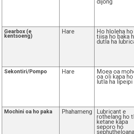
dijong
Hare
Ho hloleha ho
Gearbox (e
kentsoeng)
tiisa ho baka 
dutla ha lubric
Hare
Moea oa moho
Sekontiri/Pompo
oa oli kapa ho
lutla ha lipeipi
Phahameng
Lubricant e
Mochini oa ho paka
rothelang ho t
ketane kapa
seporo ho
sephutheloan