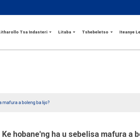
Litharollo Tsa Indasteri
Litaba
Tshebeletso
Iteanye L
 mafura a boleng ba lijo?
Ke hobane'ng ha u sebelisa mafura a bo