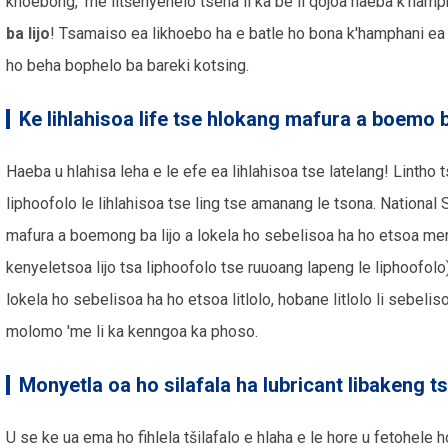
khoebong, 'me litšenyehelo tsena li ka be li qojoa haeba k'ham
ba lijo
! Tsamaiso ea likhoebo ha e batle ho bona k'hamphani ea 
ho beha bophelo ba bareki kotsing.
Ke lihlahisoa life tse hlokang mafura a boemo b
Haeba u hlahisa leha e le efe ea lihlahisoa tse latelang! Lintho tse
liphoofolo le lihlahisoa tse ling tse amanang le tsona. National
mafura a boemong ba lijo a lokela ho sebelisoa ha ho etsoa merian
kenyeletsoa lijo tsa liphoofolo tse ruuoang lapeng le liphoofolo). 
lokela ho sebelisoa ha ho etsoa litlolo, hobane litlolo li sebel
molomo 'me li ka kenngoa ka phoso.
Monyetla oa ho silafala ha lubricant libakeng ts
U se ke ua ema ho fihlela tšilafalo e hlaha e le hore u fetohele 