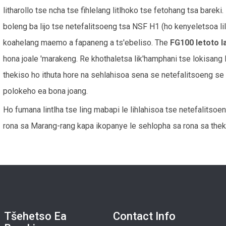
litharollo tse ncha tse fihlelang litlhoko tse fetohang tsa bareki. 
boleng ba lijo tse netefalitsoeng tsa NSF H1 (ho kenyeletsoa lil
koahelang maemo a fapaneng a ts'ebeliso. The
FG100 letoto l
hona joale 'marakeng. Re khothaletsa lik'hamphani tse lokisang 
thekiso ho ithuta hore na sehlahisoa sena se netefalitsoeng se 
polokeho ea bona joang.
Ho fumana lintlha tse ling mabapi le lihlahisoa tse netefalitso
rona sa Marang-rang kapa ikopanye le sehlopha sa rona sa thek
Tšehetso Ea
Contact Info