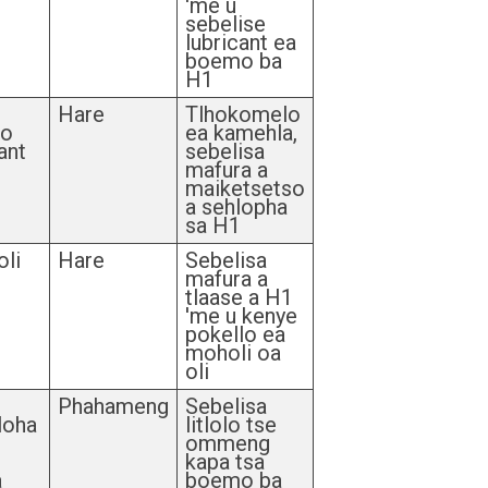
'me u
sebelise
lubricant ea
boemo ba
H1
Hare
Tlhokomelo
ho
ea kamehla,
ant
sebelisa
mafura a
maiketsetso
a sehlopha
sa H1
li
Hare
Sebelisa
mafura a
tlaase a H1
'me u kenye
pokello ea
moholi oa
oli
Phahameng
Sebelisa
loha
litlolo tse
ommeng
kapa tsa
a
boemo ba