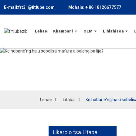
E-mail:frt31@fitlube.com
Mohala: + 86 18126677577
Lehae
Khampani
OEM
Lihlahisoa
Lehae
Litaba
Ke hobane'ng ha u sebelisa
Likarolo tsa Litaba