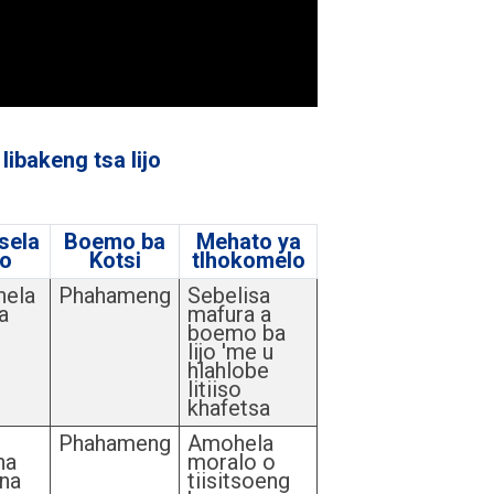
libakeng tsa lijo
tsela
Boemo ba
Mehato ya
lo
Kotsi
tlhokomelo
hela
Phahameng
Sebelisa
a
mafura a
boemo ba
lijo 'me u
hlahlobe
litiiso
khafetsa
Phahameng
Amohela
ha
moralo o
ena
tiisitsoeng